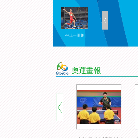
<<上一圖集
奧運畫報