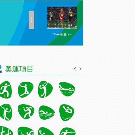
下一圖集>>
奧運項目