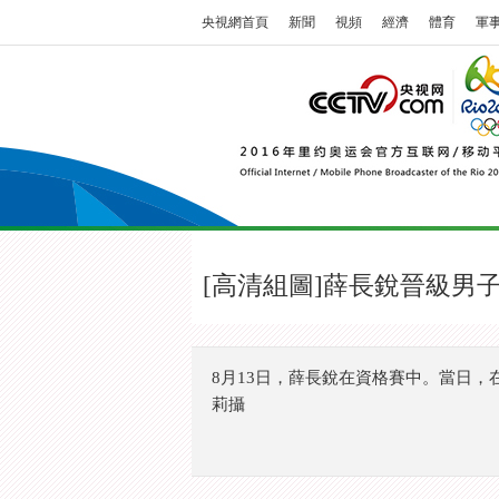
央視網首頁
新聞
視頻
經濟
體育
軍
[高清組圖]薛長銳晉級男
8月13日，薛長銳在資格賽中。當日，
莉攝