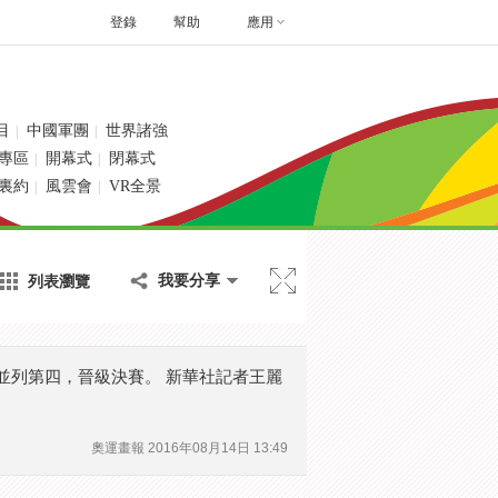
登錄
幫助
應用
目
中國軍團
世界諸強
|
|
專區
開幕式
閉幕式
|
|
裏約
風雲會
VR全景
|
|
列表瀏覽
我要分享
並列第四，晉級決賽。 新華社記者王麗
奧運畫報
2016年08月14日 13:49