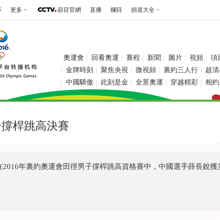
事
更多
節目官網
直播
欄目
頻道大全
奧運會
回看奧運
賽程
新聞
圖片
視頻
項
|
|
|
|
|
|
金牌時刻
聚焦央視
微視頻
裏約三人行
超清
|
|
|
|
|
中國驕傲
此刻是金
全景奧運
穿越精彩
相約
|
|
|
|
|
子撐桿跳高決賽
在2016年裏約奧運會田徑男子撐桿跳高資格賽中，中國選手薛長銳獲