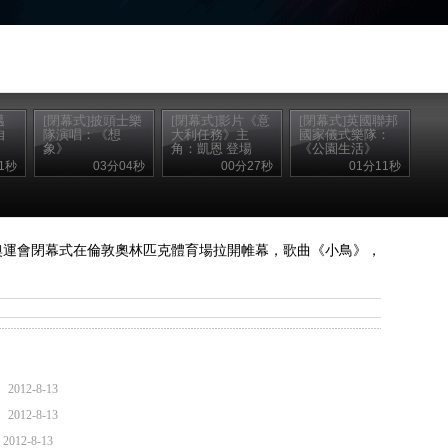
邁
[閉幕式]披頭士樂
[閉幕式]影片《意
[閉幕式]英國聯邦
自
隊演唱：《想
大利任務》主
國家儀式樂隊：
象》
角：凱恩 登場
《公園生活》
1秒
03分04秒
00分27秒
01分11秒
敦奧運會閉幕式在倫敦奧林匹克體育場拉開帷幕，歌曲《小鳥》，
2012-8-13
2012-8-13
2012-8-13