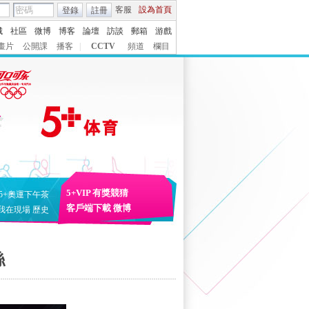
客服
設為首頁
登錄
註冊
城
社區
微博
博客
論壇
訪談
郵箱
游戲
畫片
公開課
播客
|
CCTV
頻道
欄目
5+VIP
有獎競猜
5+奧運下午茶
客戶端下載
微博
我在現場
歷史
絲