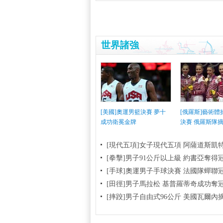
世界諸強
[美國]奧運男籃決賽 夢十
[俄羅斯]藝術
成功衛冕金牌
決賽 俄羅斯隊
[現代五項]女子現代五項 阿薩道斯凱
[拳擊]男子91公斤以上級 約書亞奪得
[手球]奧運男子手球決賽 法國隊蟬聯
[田徑]男子馬拉松 基普羅蒂奇成功奪
[摔跤]男子自由式96公斤 美國瓦爾內