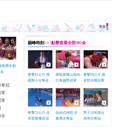
更多
巔峰時刻
>>>點擊查看全部302金
體操集體全能
摘金
拳擊81公斤 俄
庫哈維獲山地自
拳擊69公斤 薩
羅斯小分奪金
行車越野冠軍
皮耶夫獲冠軍
特奪冠
冠軍
冠軍
冠
拳擊52公斤 拉
自由式摔跤 沙
男子10米跳台
摘金
米雷斯獲首冠
裏弗夫奪金
布蒂亞奪冠