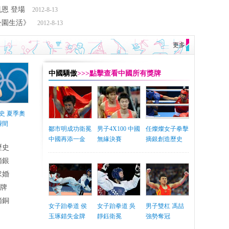
恩 登場
2012-8-13
公園生活》
2012-8-13
更多
中國驕傲
>>>點擊查看中國所有獎牌
史 夏季奧
瞬間
鄒市明成功衛冕
男子4X100 中國
任燦燦女子拳擊
中國再添一金
無緣決賽
摘銀創造歷史
歷史
摘銀
求婚
銅牌
摘銅
女子跆拳道 侯
女子跆拳道 吳
男子雙杠 馮喆
玉琢錯失金牌
靜鈺衛冕
強勢奪冠