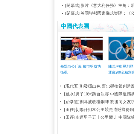
[閉幕式]影片《意大利任務》主角：凱
[閉幕式]英國聯邦國家儀式樂隊：《
中國代表團
拳擊49公斤級 鄒市明成功
陳若琳衛冕創歷
衛冕
運會200金精彩
[現代五項]發揮出色 曹忠榮摘銀創造
[跳水]男子10米跳台決賽
中國隊遺憾
[跆拳道]劉哮波收穫銅牌 賽後向女友
[田徑]切陽什姐20公里競走遺憾摘得
[田徑]奧運男子五十公里競走 中國隊