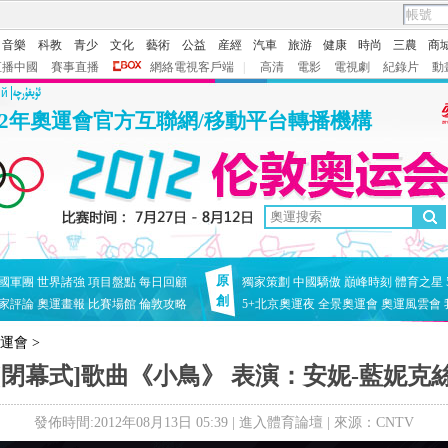
音樂
科教
青少
文化
藝術
公益
産經
汽車
旅游
健康
時尚
三農
商
直播中國
賽事直播
網絡電視客戶端
|
高清
電影
電視劇
紀錄片
動
ий
12年奧運會官方互聯網/移動平台轉播機構
原
國軍團
世界諸強
項目盤點
每日回顧
獨家策劃
中國驕傲
巔峰時刻
體育之星
創
家評論
奧運畫報
比賽場館
倫敦攻略
5+北京奧運夜
全景奧運會
奧運風雲會
奧運會
>
[閉幕式]歌曲《小鳥》 表演：安妮-藍妮克
發佈時間:2012年08月13日 05:39 |
進入體育論壇
| 來源：CNTV