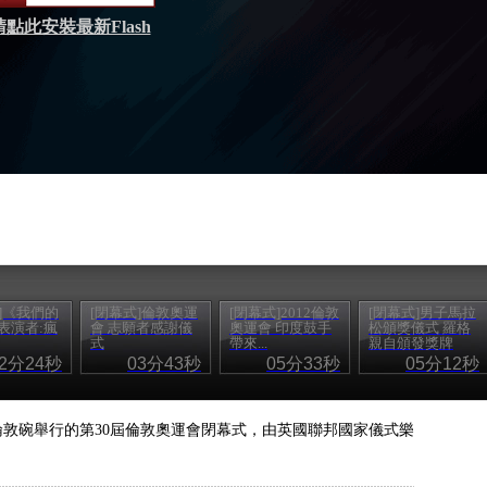
請點此安裝最新Flash
]《我們的
[閉幕式]倫敦奧運
[閉幕式]2012倫敦
[閉幕式]男子馬拉
表演者:瘋
會 志願者感謝儀
奧運會 印度鼓手
松頒獎儀式 羅格
式
帶來...
親自頒發獎牌
02分24秒
03分43秒
05分33秒
05分12秒
，在倫敦碗舉行的第30屆倫敦奧運會閉幕式，由英國聯邦國家儀式樂