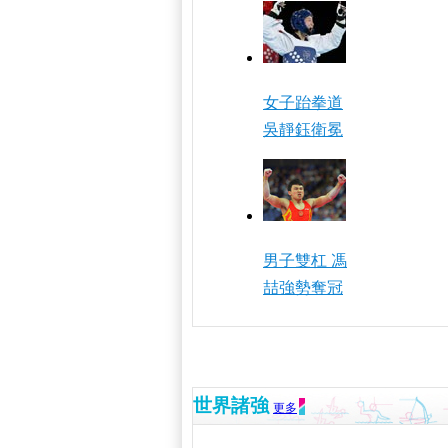
女子跆拳道
吳靜鈺衛冕
男子雙杠 馮
喆強勢奪冠
世界諸強
更多