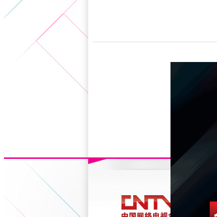
5+VIP
有獎競猜
客戶端下載
微博