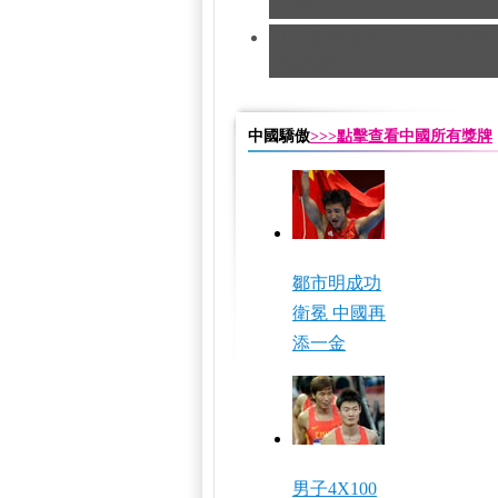
銅牌
[田徑]奧運男子五十公里競
隊摘銅
中國驕傲
>>>點擊查看中國所有獎牌
鄒市明成功
衛冕 中國再
添一金
男子4X100