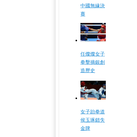
中國無緣決
賽
任燦燦女子
拳擊摘銀創
造歷史
女子跆拳道
侯玉琢錯失
金牌