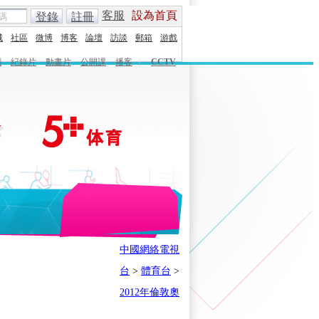
客服
設為首頁
登錄
註冊
城
社區
微博
博客
論壇
訪談
郵箱
游戲
劇
紀錄片
動畫片
公開課
播客
|
CCTV
English
Español
Français
中國網絡電視
時刻
體育之星
5+奧運下午茶
台
>
體育台
>
會
奧運風雲會
我在現場
歷史
2012年倫敦奧