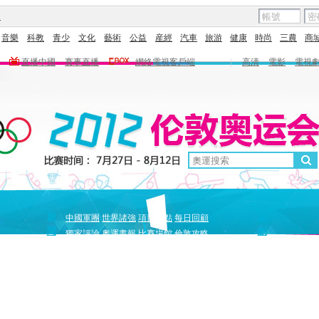
圖
音樂
科教
青少
文化
藝術
公益
産經
汽車
旅游
健康
時尚
三農
商
直播中國
賽事直播
網絡電視客戶端
|
高清
電影
電視
新
原
中國軍團
世界諸強
項目盤點
每日回顧
聞
創
獨家評論
奧運畫報
比賽場館
倫敦攻略
獨家策劃
中國驕傲
巔峰
5+北京奧運夜
全景奧運