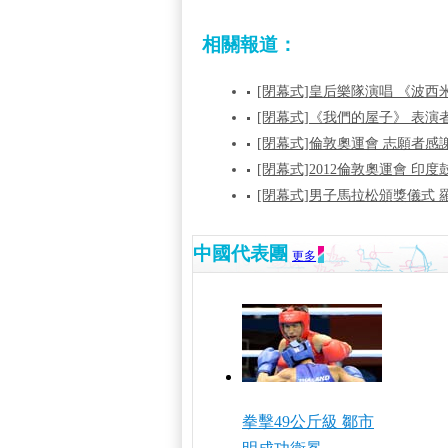
相關報道：
[閉幕式]皇后樂隊演唱 《波西
[閉幕式]《我們的屋子》 表演
[閉幕式]倫敦奧運會 志願者感
[閉幕式]2012倫敦奧運會 印
[閉幕式]男子馬拉松頒獎儀式
中國代表團
更多
拳擊49公斤級 鄒市