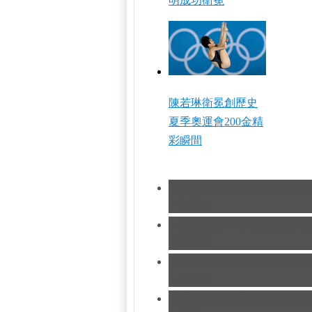
明成功衛冕
陳若琳衛冕創歷史
夏季奧運會200金精
彩瞬間
[現代五項]發揮出色 曹忠
造歷史
[跳水]男子10米跳台決賽
中
憾摘銀
[跆拳道]劉哮波收穫銅牌 
友求婚
[田徑]切陽什姐20公里競