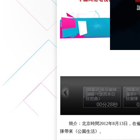
[閉幕式]皇后樂隊
[閉幕式
演唱 《波西米亞
屋子》 
狂想曲》
狂樂隊
00分28秒
簡介：北京時間2012年8月13日
隊帶來《公園生活》。