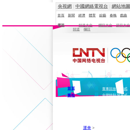
央視網
|
中國網絡電視台
|
網站地
首頁
新聞
經濟
體育
綜藝
春晚
戲曲
電視
頻道大全
欄目大全
節目大全
頻道
欄目
首頁
視
賽事回放
開幕式
頻
賽程
金牌時刻
閉幕式
運會
>