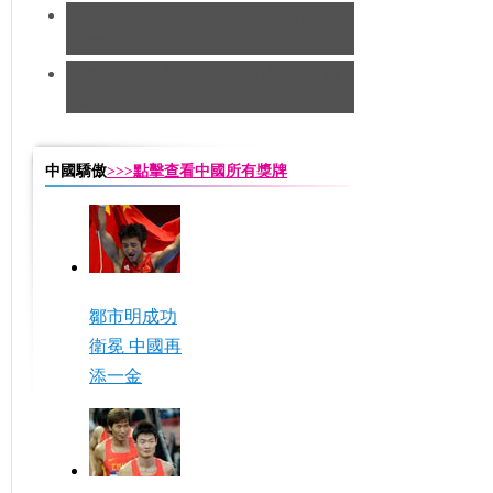
[田徑]切陽什姐20公里競走遺憾摘得
銅牌
[田徑]奧運男子五十公里競走 中國
隊摘銅
中國驕傲
>>>點擊查看中國所有獎牌
鄒市明成功
衛冕 中國再
添一金