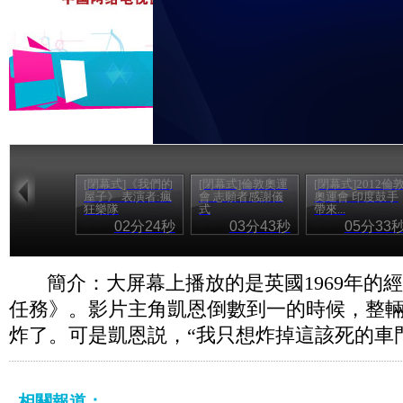
[閉幕式]《我們的
[閉幕式]倫敦奧運
[閉幕式]2012倫
屋子》 表演者:瘋
會 志願者感謝儀
奧運會 印度鼓手
狂樂隊
式
帶來...
02分24秒
03分43秒
05分33
簡介：大屏幕上播放的是英國1969年的
任務》。影片主角凱恩倒數到一的時候，整
炸了。可是凱恩説，“我只想炸掉這該死的車
相關報道：