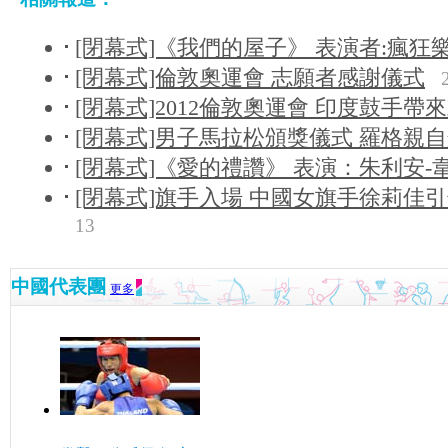
[閉幕式]《我們的屋子》 表演者:瘋狂
[閉幕式]倫敦奧運會 志願者感謝儀式
[閉幕式]2012倫敦奧運會 印度鼓手帶
[閉幕式]男子馬拉松頒獎儀式 羅格親
[閉幕式]《愛的禮讚》 表演：朱利安-
[閉幕式]旗手入場 中國女旗手徐莉佳
13
中國代表團
更多