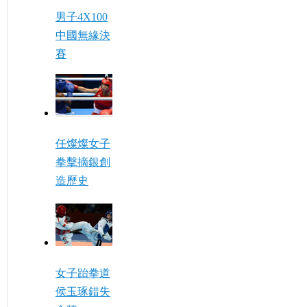
男子4X100
中國無緣決
賽
任燦燦女子
拳擊摘銀創
造歷史
女子跆拳道
侯玉琢錯失