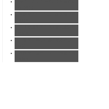
[現代五項]女子現代五項 阿薩道斯
凱特奪冠
[拳擊]男子91公斤以上級 約書亞奪
得冠軍
[手球]奧運男子手球決賽 法國隊蟬
聯冠軍
[田徑]男子馬拉松 基普羅蒂奇成功
奪冠
[摔跤]男子自由式96公斤 美國瓦爾
內摘金
巔峰時刻
>>>點擊查看全部302金
拳擊81公斤