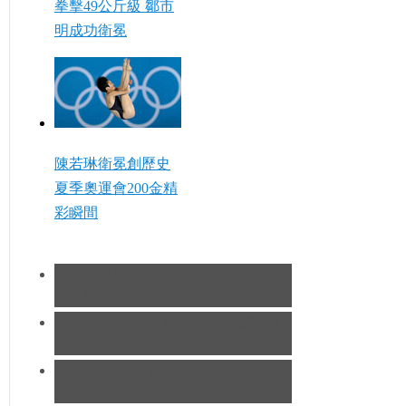
拳擊49公斤級 鄒市
明成功衛冕
陳若琳衛冕創歷史
夏季奧運會200金精
彩瞬間
[現代五項]發揮出色 曹忠榮摘銀創
造歷史
[跳水]男子10米跳台決賽
中國隊遺
憾摘銀
[跆拳道]劉哮波收穫銅牌 賽後向女
友求婚