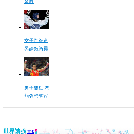
金牌
女子跆拳道
吳靜鈺衛冕
男子雙杠 馮
喆強勢奪冠
世界諸強
更多