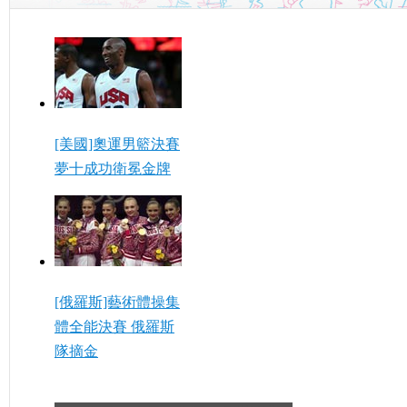
[美國]奧運男籃決賽
夢十成功衛冕金牌
[俄羅斯]藝術體操集
體全能決賽 俄羅斯
隊摘金