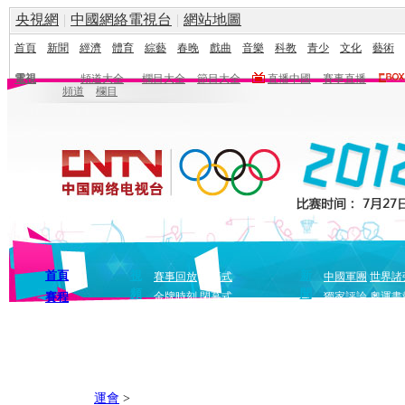
央視網
|
中國網絡電視台
|
網站地圖
首頁
新聞
經濟
體育
綜藝
春晚
戲曲
音樂
科教
青少
文化
藝術
電視
頻道大全
欄目大全
節目大全
直播中國
賽事直播
頻道
欄目
首頁
視
新
賽事回放
開幕式
中國軍團
世界諸
頻
聞
賽程
金牌時刻
閉幕式
獨家評論
奧運畫
運會
>