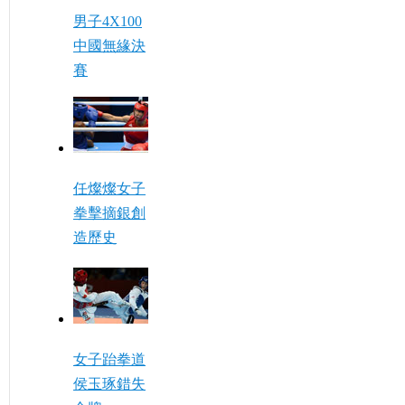
男子4X100
中國無緣決
賽
任燦燦女子
拳擊摘銀創
造歷史
女子跆拳道
侯玉琢錯失