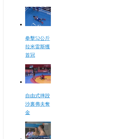
拳擊52公斤
拉米雷斯獲
首冠
自由式摔跤
沙裏弗夫奪
金