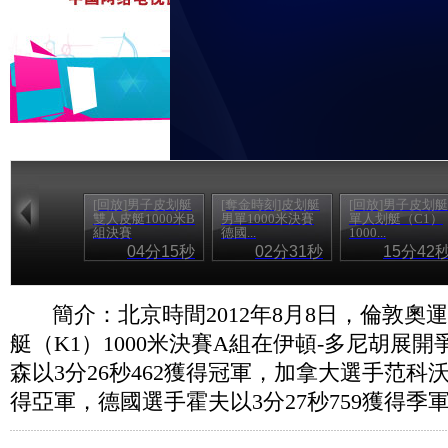
[回放]男子皮划艇
[奪金時刻]皮划艇
[回放]男子皮划艇
雙人皮艇1000米B
男單1000米決賽
單人划艇（C1）
組決賽
德國...
1000...
04分15秒
02分31秒
15分42
簡介：北京時間2012年8月8日，倫敦奧
艇（K1）1000米決賽A組在伊頓-多尼胡展
森以3分26秒462獲得冠軍，加拿大選手范科沃登
得亞軍，德國選手霍夫以3分27秒759獲得季