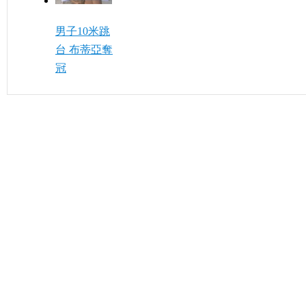
男子10米跳
台 布蒂亞奪
冠