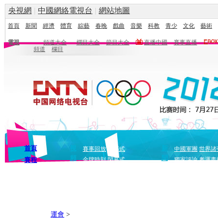
央視網
|
中國網絡電視台
|
網站地圖
首頁
新聞
經濟
體育
綜藝
春晚
戲曲
音樂
科教
青少
文化
藝術
電視
頻道大全
欄目大全
節目大全
直播中國
賽事直播
頻道
欄目
首頁
視
新
賽事回放
開幕式
中國軍團
世界諸
頻
聞
賽程
金牌時刻
閉幕式
獨家評論
奧運畫
運會
>