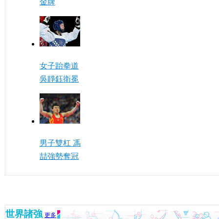
金牌
女子跆拳道
吳靜鈺衛冕
男子雙杠 馮
喆強勢奪冠
世界諸強
更多