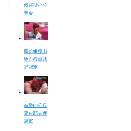
俄羅斯小分
奪金
庫哈維獲山
地自行車越
野冠軍
拳擊69公斤
薩皮耶夫獲
冠軍