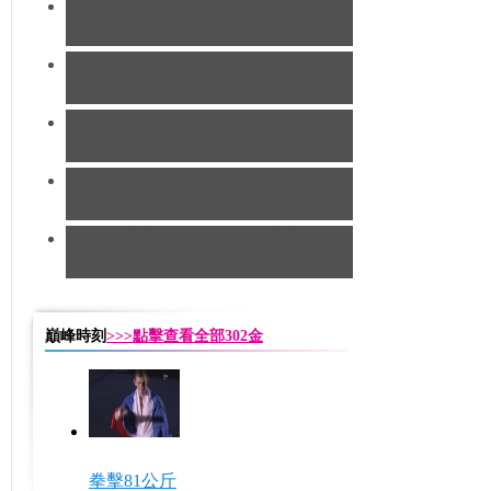
[現代五項]女子現代五項 阿薩道斯
凱特奪冠
[拳擊]男子91公斤以上級 約書亞奪
得冠軍
[手球]奧運男子手球決賽 法國隊蟬
聯冠軍
[田徑]男子馬拉松 基普羅蒂奇成功
奪冠
[摔跤]男子自由式96公斤 美國瓦爾
內摘金
巔峰時刻
>>>點擊查看全部302金
拳擊81公斤