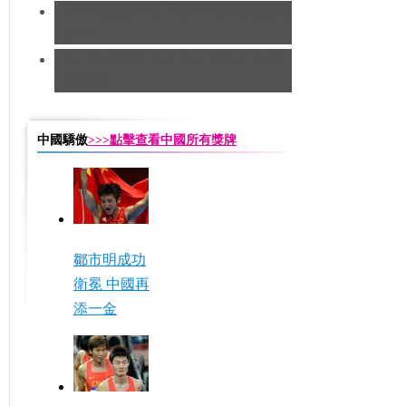
[田徑]切陽什姐20公里競走遺憾摘得
銅牌
[田徑]奧運男子五十公里競走 中國
隊摘銅
中國驕傲
>>>點擊查看中國所有獎牌
鄒市明成功
衛冕 中國再
添一金