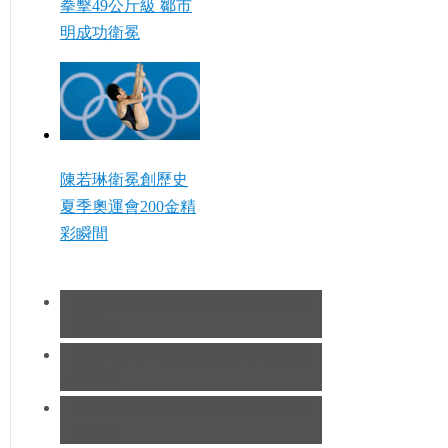
拳擊49公斤級 鄒市
明成功衛冕
陳若琳衛冕創歷史
夏季奧運會200金精
彩瞬間
[現代五項]發揮出色 曹忠榮摘銀創
造歷史
[跳水]男子10米跳台決賽
中國隊遺
憾摘銀
[跆拳道]劉哮波收穫銅牌 賽後向女
友求婚