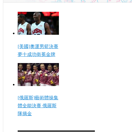
[美國]奧運男籃決賽
夢十成功衛冕金牌
[俄羅斯]藝術體操集
體全能決賽 俄羅斯
隊摘金