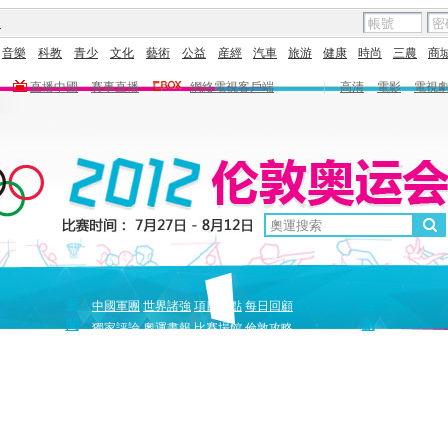
圖
音樂
科教
青少
文化
藝術
公益
産經
汽車
旅游
健康
時尚
三農
商
直播中國
賽事直播
網絡電視客戶端
|
高清
電影
電視
新
原
中國軍團
世界諸強
項目盤點
每日回顧
聞
創
獨家評論
奧運畫報
比賽場館
倫敦攻略
獨家策劃
中國驕傲
巔峰
5+北京奧運夜
全景奧運