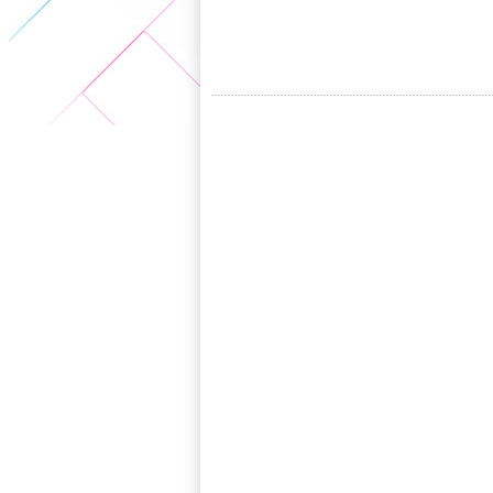
5+VIP
有獎競猜
客戶端下載
微博