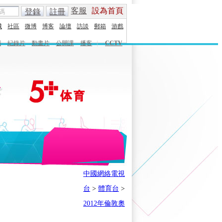
客服
設為首頁
登錄
註冊
城
社區
微博
博客
論壇
訪談
郵箱
游戲
劇
紀錄片
動畫片
公開課
播客
|
CCTV
English
Español
Français
中國網絡電視
時刻
體育之星
5+奧運下午茶
台
>
體育台
>
會
奧運風雲會
我在現場
歷史
2012年倫敦奧