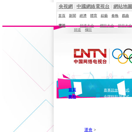
央視網
|
中國網絡電視台
|
網站地
首頁
新聞
經濟
體育
綜藝
春晚
戲曲
電視
頻道大全
欄目大全
節目大全
頻道
欄目
首頁
視
賽事回放
開幕式
頻
賽程
金牌時刻
閉幕式
運會
>