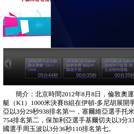
[回放]男子皮划艇
[皮划艇]皮划艇靜
[皮划艇]皮划艇靜
單人皮艇（K1）
水半決賽 兩組中
水項目小組賽 周
1000...
國選手晉...
玉波順利晉級
05分44秒
00分35秒
00分35
簡介：北京時間2012年8月8日，倫敦奧
艇（K1）1000米決賽B組在伊頓-多尼胡展
亞以3分29秒938排名第一，塞爾維亞選手托米
754排名第二，保加利亞選手基爾切夫以3分33
國選手周玉波以3分36秒110排名第七。