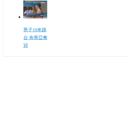
男子10米跳
台 布蒂亞奪
冠