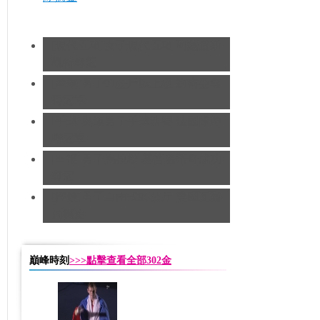
[現代五項]女子現代五項 阿薩道斯
凱特奪冠
[拳擊]男子91公斤以上級 約書亞奪
得冠軍
[手球]奧運男子手球決賽 法國隊蟬
聯冠軍
[田徑]男子馬拉松 基普羅蒂奇成功
奪冠
[摔跤]男子自由式96公斤 美國瓦爾
內摘金
巔峰時刻
>>>點擊查看全部302金