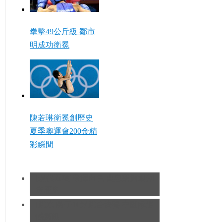
拳擊49公斤級 鄒市
明成功衛冕
陳若琳衛冕創歷史
夏季奧運會200金精
彩瞬間
[現代五項]發揮出色 曹忠榮摘銀創
造歷史
[跳水]男子10米跳台決賽
中國隊遺
憾摘銀