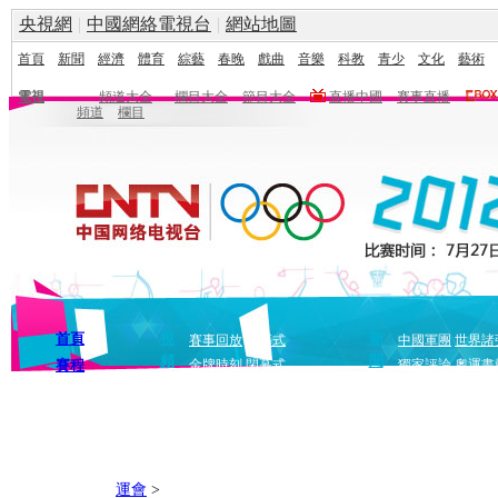
央視網
|
中國網絡電視台
|
網站地圖
首頁
新聞
經濟
體育
綜藝
春晚
戲曲
音樂
科教
青少
文化
藝術
電視
頻道大全
欄目大全
節目大全
直播中國
賽事直播
頻道
欄目
首頁
視
新
賽事回放
開幕式
中國軍團
世界諸
頻
聞
賽程
金牌時刻
閉幕式
獨家評論
奧運畫
運會
>