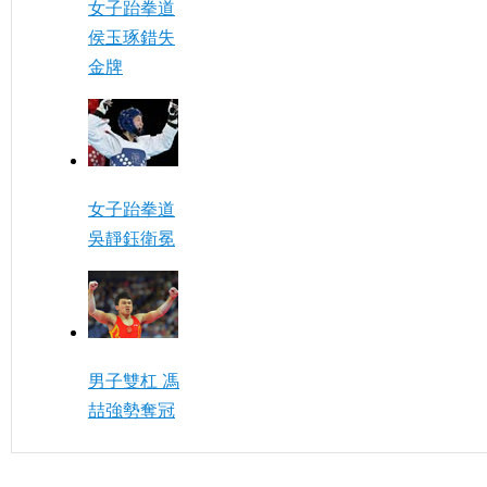
女子跆拳道
侯玉琢錯失
金牌
女子跆拳道
吳靜鈺衛冕
男子雙杠 馮
喆強勢奪冠