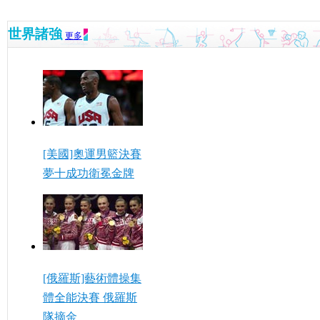
世界諸強
更多
[美國]奧運男籃決賽
夢十成功衛冕金牌
[俄羅斯]藝術體操集
體全能決賽 俄羅斯
隊摘金