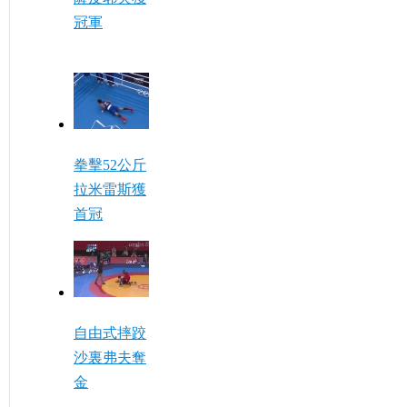
冠軍
拳擊52公斤
拉米雷斯獲
首冠
自由式摔跤
沙裏弗夫奪
金