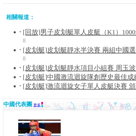
相關報道：
[回放]男子皮划艇單人皮艇（K1）100
8
[皮划艇]皮划艇靜水半決賽 兩組中國
8
[皮划艇]皮划艇靜水項目小組賽 周玉
[皮划艇]中國激流迴旋隊創歷史最佳成
[皮划艇]激流迴旋女子單人皮艇決賽 
中國代表團
更多