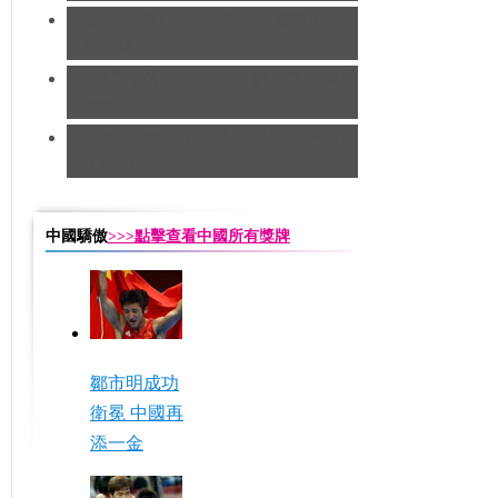
[跆拳道]劉哮波收穫銅牌 賽後向女
友求婚
[田徑]切陽什姐20公里競走遺憾摘得
銅牌
[田徑]奧運男子五十公里競走 中國
隊摘銅
中國驕傲
>>>點擊查看中國所有獎牌
鄒市明成功
衛冕 中國再
添一金