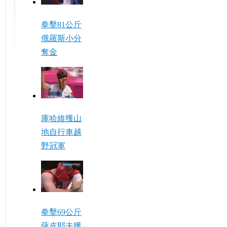
拳擊81公斤
俄羅斯小分
奪金
庫哈維獲山
地自行車越
野冠軍
拳擊69公斤
薩皮耶夫獲