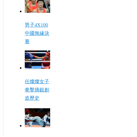
男子4X100
中國無緣決
賽
任燦燦女子
拳擊摘銀創
造歷史