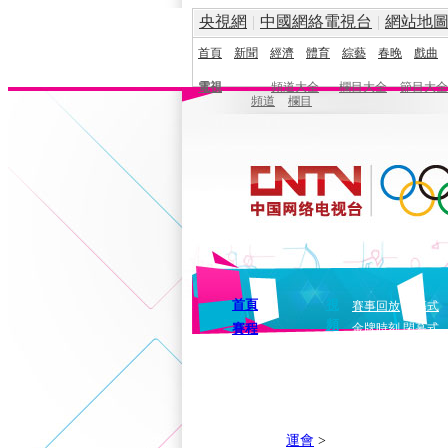
央視網
|
中國網絡電視台
|
網站地
首頁
新聞
經濟
體育
綜藝
春晚
戲曲
電視
頻道大全
欄目大全
節目大全
頻道
欄目
首頁
視
賽事回放
開幕式
頻
賽程
金牌時刻
閉幕式
運會
>