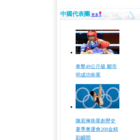
中國代表團
更多
拳擊49公斤級 鄒市
明成功衛冕
陳若琳衛冕創歷史
夏季奧運會200金精
彩瞬間