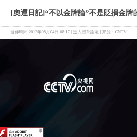
[奧運日記]“不以金牌論”不是貶損金牌
發佈時間:2012年08月04日 08:17 |
進入體育論壇
| 來源：CNTV