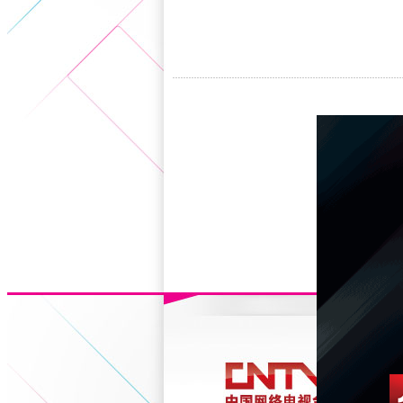
5+VIP
有獎競猜
客戶端下載
微博