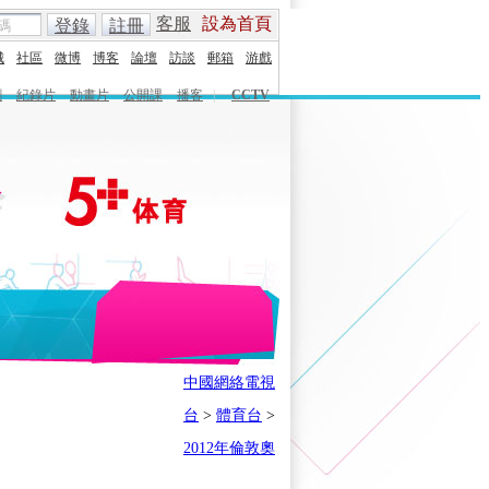
客服
設為首頁
登錄
註冊
城
社區
微博
博客
論壇
訪談
郵箱
游戲
劇
紀錄片
動畫片
公開課
播客
|
CCTV
English
Español
Français
中國網絡電視
時刻
體育之星
5+奧運下午茶
台
>
體育台
>
會
奧運風雲會
我在現場
歷史
2012年倫敦奧