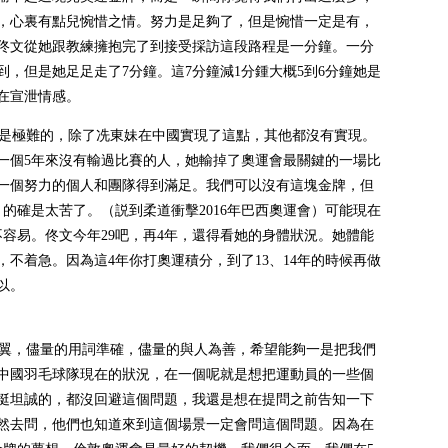
，心裏有點兒惋惜之情。努力是足夠了，但是惋惜一定是有，
佟文從她跟教練擁抱完了到接受採訪這段路程是一分鐘。一分
，但是她足足走了7分鐘。這7分鐘減1分鍾大概5到6分鐘她是
在宣泄情感。
是極難的，除了冼東妹在中國實現了這點，其他都沒有實現。
一個5年來沒有輸過比賽的人，她輸掉了奧運會最關鍵的一場比
一個努力的個人和團隊得到滿足。我們可以沒有這塊金牌，但
的確是太苦了。（説到柔道衝擊2016年巴西奧運會）可能現在
容易。佟文今年29吧，再4年，還得看她的身體狀況。她體能
不着急。因為這4年你打奧運積分，到了13、14年的時候再做
以。
翼，儘量的用詞準確，儘量的與人為善，希望能夠一是把我們
中國羽毛球隊現在的狀況，在一個呢就是想把運動員的一些個
挺坦誠的，都沒回避這個問題，我還是想在提問之前告知一下
然去問，他們也知道來到這個場景一定會問這個問題。因為在