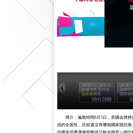
[奧運日記]被取消
[奧運日
參賽資格 國羽面
金牌得
臨形象困境
國隊雖
06分28秒
簡介：倫敦時間8月3日，美國金牌
池的全面性，目前還沒有哪個國家能抗衡
中國本屆奧運會能奪得35枚金牌是一個比