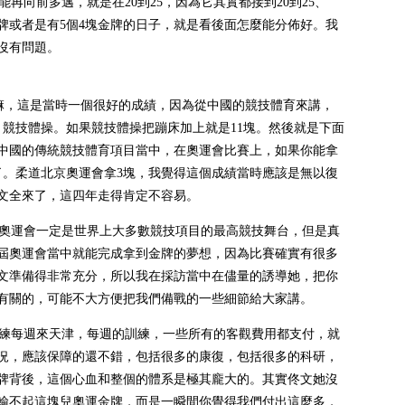
向前多邁，就是在20到25，因為它其實都接到20到25、
塊金牌或者是有5個4塊金牌的日子，就是看後面怎麼能分佈好。我
沒有問題。
，這是當時一個很好的成績，因為從中國的競技體育來講，
，競技體操。如果競技體操把蹦床加上就是11塊。然後就是下面
在中國的傳統競技體育項目當中，在奧運會比賽上，如果你能拿
了。柔道北京奧運會拿3塊，我覺得這個成績當時應該是無以復
文全來了，這四年走得肯定不容易。
奧運會一定是世界上大多數競技項目的最高競技舞台，但是真
屆奧運會當中就能完成拿到金牌的夢想，因為比賽確實有很多
文準備得非常充分，所以我在採訪當中在儘量的誘導她，把你
有關的，可能不大方便把我們備戰的一些細節給大家講。
練每週來天津，每週的訓練，一些所有的客觀費用都支付，就
況，應該保障的還不錯，包括很多的康復，包括很多的科研，
牌背後，這個心血和整個的體系是極其龐大的。其實佟文她沒
輸不起這塊兒奧運金牌，而是一瞬間你覺得我們付出這麼多，