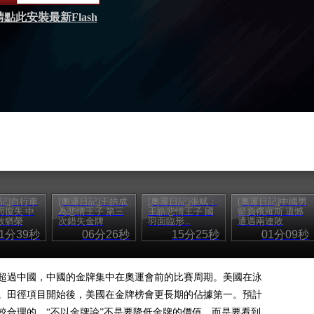
請點此安裝最新Flash
記]自行車
[奧運日記]王皓成
[奧運日記]張斌：
[奧運日記]中國男
而復失 中
為悲情王子 第三
王皓悲情王子 國
籃負俄羅斯 遺憾
敗猶榮
次錯失金牌
羽面臨形...
遭遇兩連敗
01分39秒
06分26秒
15分25秒
01分09秒
榜超過中國，中國的金牌集中在奧運會前的比賽周期。美國在泳
。田徑項目開始後，美國在金牌榜會更長期的佔據第一。預計
較合理的。“不以金牌論”不是要降低金牌的價值，而是要看到