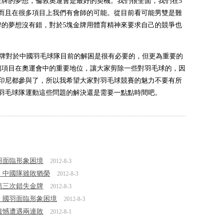
金牌的夢想，倫敦奧運會是最好的契機。我們很全面，我們在5
而且在很多項目上我們有會師的可能。從目前看可能男雙是難
牌的夢想沒有錯，對於5塊金牌用體育精神來要求自己的競爭也
牌對於中國羽毛球隊目前的解困是很有必要的，但更為重要的
個項目在奧運會中的重要地位，讓大家剪除一些對羽毛球的，因
印尼都參與了，所以我希望大家對羽毛球競賽的魅力不要有所
羽毛球隊運動這些問題的解決還是需要一點點時間吧。
羽面臨形象困境
2012-8-3
失 中國隊雖敗猶榮
2012-8-3
第三次錯失金牌
2012-8-3
子 國羽面臨形象困境
2012-8-3
遺憾遭遇兩連敗
2012-8-1