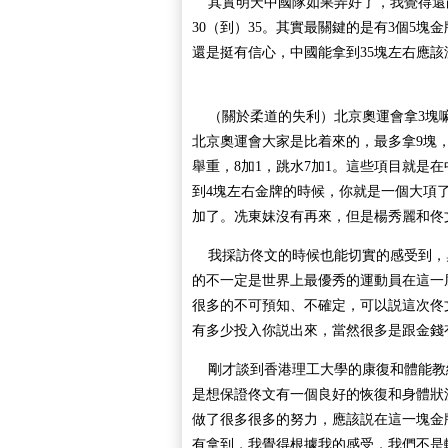
其實明天中國隊如果弄好了，我覺得還能再
30（到）35。其實最關鍵的是有3個5
還是挺有信心，中國能拿到35塊左右應該
（關於柔道的失利）北京奧運會拿3塊嘛
北京奧運會大家是比着來的，最多拿9塊
舉重，8加1，跳水7加1。這些項目就是
到4塊左右金牌的時候，你就是一個大項
加了。冼東妹沒有再來，但是楊秀麗和佟
我採訪佟文的時候也能切實的感受到，
的不一定是世界上最優秀的運動員在這一
很多的不可預知、不確定，可以説這次佟
有多少投入你説出來，當然很多是跟金錢
剛才談到香港理工大學的康復和體能教
是想保證佟文有一個良好的恢復和身體狀
做了很多很多的努力，應該説在這一塊金
有拿到，我覺得根據我的感受，我們不是