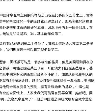
中國隊拿金牌主要的高峰期是出現在比賽的前五分之三，實際
當中的中國隊的一半的金牌都已經拿到了。因為客觀的講在奧
境外夏季奧運會的最好的成績，因為境外的上一屆是32塊，在
無論是32還是33、34，基本能確保第二。
牌數已經退到第二十多位了，實際上你超過30枚拿第二是沒
上，我們現在幾乎可以鎖定我們是第二。
想象，田徑很可能是一個多樣性的格局，但是美國運動員在泳
全超越，可能法國在某些項目，可能澳大利亞在某些項目，甚
包括中國隊對它的衝擊已經算不小的了。如果説孫楊把明天的
一下就有5快游泳金牌。以往我們看中國隊就是一塊兩塊，美國應
得他對金牌在賽前的預測，體育畫報給出的是42，中國也是
在奪金的全面性上，人家比我們可能還有要再全面一點點吧。因
“喲，怎麼又拿金牌了”，但是中國還是傳統大項奪金效率還是