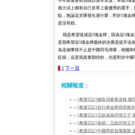
今年奧運會前我採訪過李永波，單就5塊
個大項上都有自己世界上最優秀的選手，
點，無論這支隊發生過什麼，對於5塊金
是沒有錯。
我是希望達成這5塊金牌，因為這5塊金
是我希望這5塊金牌最終的決賽是提升這
為這個事情不止是中國羽毛球隊，韓國和
貶損，這是我真實期待的，但是對於中國
1
2
下一頁
相關報道：
[奧運日記]被取消參賽資格 國
[奧運日記]自行車金牌得而復
[奧運日記]王皓成為悲情王子 
[奧運日記]張斌：王皓悲情王
[奧運日記]中國男籃負俄羅斯 