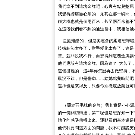
我們拿不到這塊金牌吧，心裏有點兒憋屈
我覺得聽痛徹心扉的，尤其在那一瞬間，
鍾大概也就是個兩百米，甚至兩百米都不到
在這段我們看不到的通道當中，我相信她
是挺殘酷的，但是奧運會的柔道想蟬聯
技術細節太多了，對手變化太多了，這是
賽。並非説我不行，而想得到這塊金牌讓
他們應該有這塊金牌。因為這4年太苦了，
這個挺難的，這4年你怎麼再去做堅持，不
狀況不錯，但是傷病……給她點兒時間吧，
選擇也還來得及，只要你別徹底放棄就可
（關於羽毛球的金牌）我其實是小心翼
的一份關切轉達，第二呢也是想探知一下
體化的感受傳播出來。運動員們基本還是
他們我要問這方面的問題，我不可能説突