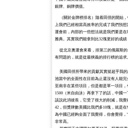
銀牌、銅牌價值。
（關於金牌榜排名）隨着田徑的開始，
上我們已經相當高效率的完成了我們預想
運會前，內部的一些想法就是我們要是在
雅典。其實我們能拿到比32塊更好的成績，
從北京奧運會來看，排第三的俄羅斯的金
有問題的，就是從最狹義的排行榜的追求
美國田徑所帶來的貢獻其實挺超乎我的
池當中的全面性在目前為止還沒有人能完
至南非在某些項目，但是都是單一項目，
1500（米自由泳）再拿下了的話，中國
該説此消彼長，它受了很大的削減，我覺
42，但獎牌數美國比我們多10塊，就是
為中國已經夠全面了我覺得，你會覺得，
非常高。