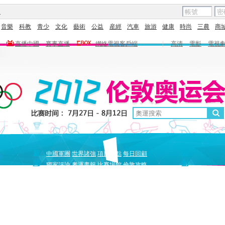
圖
音樂
科教
青少
文化
藝術
公益
産經
汽車
旅游
健康
時尚
三農
商
直播中國
賽事直播
網絡電視客戶端
|
高清
電影
電視
新
原
中國軍團
世界諸強
項目盤點
每日回顧
聞
創
獨家評論
奧運畫報
比賽場館
倫敦攻略
獨家策劃
中國驕傲
巔峰
5+北京奧運夜
全景奧運