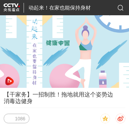
动起来！在家也能保持身材
【干家务】一招制胜！拖地就用这个姿势边
消毒边健身
发布时间：
2020-02-17
来源：
央视网
1086
简介：
所有还在宅的小伙伴，已复工的朋友们，都往这里