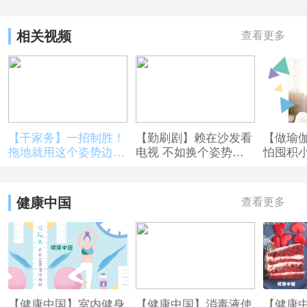
看：家庭！室内！健身方法，提供给你们！宅家的控制体
重，复工的强体健身：一个瑜伽垫、几个小动作，外加客厅
相关视频
查看更多
都能跳的“广场舞”，心动不如行动，一二一，动起来，在家
咱也保持身材。
【干家务】一招制胜！
【勤刷剧】赖在沙发看
【做瑜
拖地就用这个姿势边消
电视 不如换个姿势刷
怕囤积小
毒边健身
剧燃脂两不误
仰瑜伽
腹
健康中国
查看更多
【健康中国】室内健身
【健康中国】消毒液使
【健康