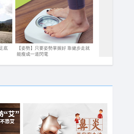
足底
【姿勢】只要姿勢掌握好 靠健步走就
【姿勢】適量很重
能瘦成一道閃電
走千萬別貪步數多