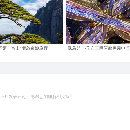
下第一奇山”開啟奇妙旅程
像鳥兒一樣 在天際俯瞰美麗中國