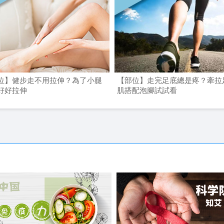
位】健步走不用拉伸？為了小腿
【部位】走完足底總是疼？牽拉
好好拉伸
肌搭配泡腳試試看