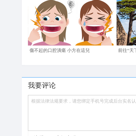
傷不起的口腔潰瘍 小方在這兒
前往“天