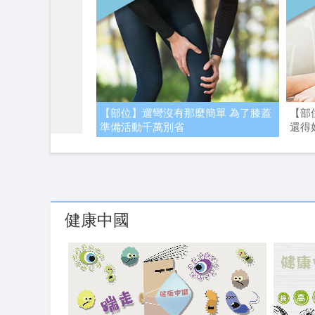
【部位】遛彎沒有那麼簡單 為了膝蓋
【部
準備活動千萬別省
還得
健康中國