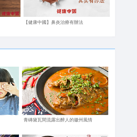
【健康中國】鼻炎治療有辦法
【健康中國
青磚黛瓦間流露出醉人的徽州風情