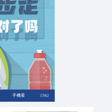
手機看
1562