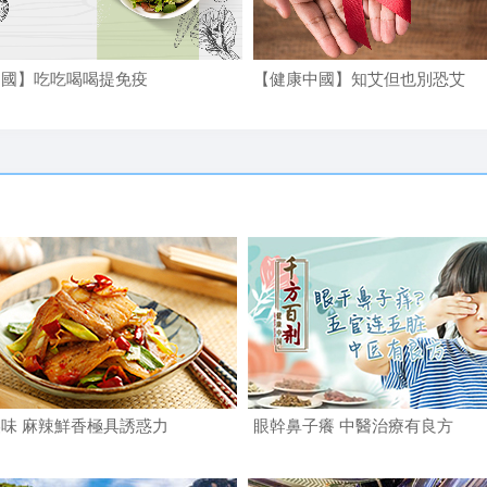
中國】吃吃喝喝提免疫
【健康中國】知艾但也別恐艾
味 麻辣鮮香極具誘惑力
眼幹鼻子癢 中醫治療有良方