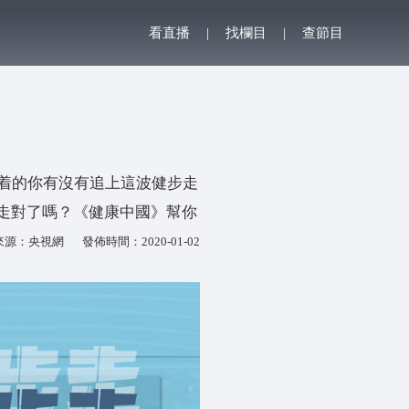
看直播
|
找欄目
|
查節目
着的你有沒有追上這波健步走
走對了嗎？《健康中國》幫你
來源：央視網
發佈時間：2020-01-02