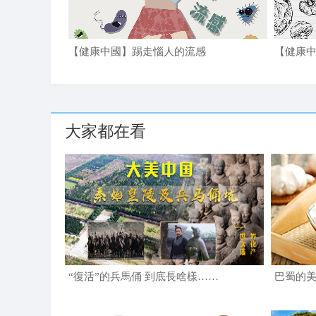
【健康中國】踢走惱人的流感
【健康
大家都在看
“復活”的兵馬俑 到底長啥樣……
巴蜀的美