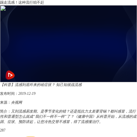
踢走流感！这种流行咱不赶
【科普】流感到底咋来的啥症状？ 知己知彼战流感
发布时间：
2019-12-19
来源：
央视网
简介：
又到流感易发期。是季节变化的错？还是抵抗力太差要背锅？都叫感冒，流行
性和普通型怎么就成“我们不一样不一样”了？《健康中国》从科普开始，从流感的成
因、症状、预防讲起，让您冷热交替不感冒，得了流感懂治疗。
287