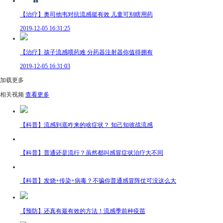
【治疗】奥司他韦对抗流感挺有效 儿童可别瞎用药
2019-12-05 16:31:25
【治疗】孩子流感喂药难 分药器注射器你值得拥有
2019-12-05 16:31:03
加载更多
相关视频
查看更多
【科普】流感到底咋来的啥症状？ 知己知彼战流感
【科普】普通还是流行？虽然都叫感冒症状治疗大不同
【科普】发烧+传染+病毒？不骗你普通感冒阵仗可没这么大
【预防】还真有最有效的方法！流感季前种疫苗