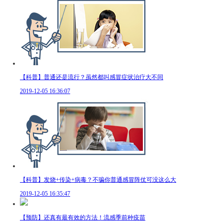
【科普】普通还是流行？虽然都叫感冒症状治疗大不同
2019-12-05 16:36:07
【科普】发烧+传染+病毒？不骗你普通感冒阵仗可没这么大
2019-12-05 16:35:47
【预防】还真有最有效的方法！流感季前种疫苗