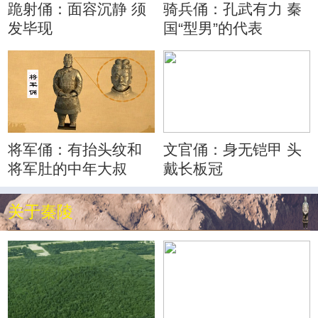
跪射俑：面容沉静 须
骑兵俑：孔武有力 秦
发毕现
国“型男”的代表
将军俑：有抬头纹和
文官俑：身无铠甲 头
将军肚的中年大叔
戴长板冠
关于秦陵