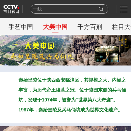
一线
天网
豪门盛宴
手艺中国
大美中国
千方百剂
栏目大
乒乓球
新闻联播
世界杯
熊出没
今日说法
新闻周刊
百家讲坛
秦始皇陵位于陕西西安临潼区，其规模之大、内涵之
丰富，为历代帝王陵墓之冠。位于陵园东侧的兵马俑
坑，发现于1974年，被誉为“世界第八大奇迹”。
1987年，秦始皇陵及兵马俑坑成为世界文化遗产。