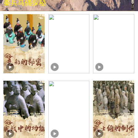
秦兵马俑探秘