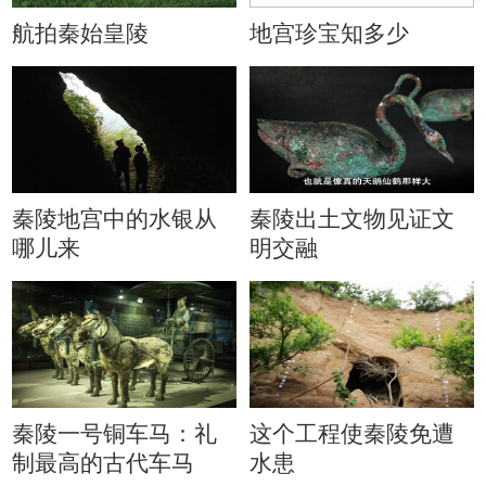
航拍秦始皇陵
地宫珍宝知多少
秦陵地宫中的水银从
秦陵出土文物见证文
哪儿来
明交融
秦陵一号铜车马：礼
这个工程使秦陵免遭
制最高的古代车马
水患