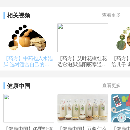
的月光，深呼一口气，把脚放盆里……啊~舒服得彻彻底
底，泡脚这件事儿，就是这么有魔力。当单纯白水泡已经对
相关视频
查看更多
脚没有吸引力，老中医的泡脚方子一定包你舒服又惬意。
【药方】中药包入水泡
【药方】艾叶花椒红花
【药方
脚 选对适合自己的药
选它泡脚温阳驱寒通经
给儿子 
方儿很重要
络
偷偷学
健康中国
查看更多
【健康中国】冬季锻炼
【健康中国】豆浆怎么
【健康