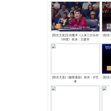
[阳光大道]互动魔术《人体三分头转
[阳
180度》表演：王建华
[阳光大道]《极限逃脱》表演：付艺
[阳
孝