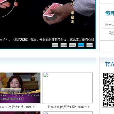
節
為
頂桌子》、《花式炫技》表演，每個表演都非常勁爆，究竟誰才是您心目
官
光大道]点赞大对决 20190721
[阳光大道]点赞大对决 20190714