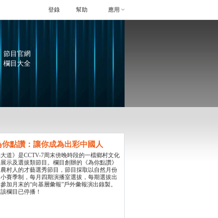
登錄
幫助
應用
節目官網
欄目大全
為你點讚：讓你成為出彩中國人
道》是CCTV-7周末傍晚時段的一檔鄉村文化
藝展示及選拔類節目。欄目創辦的《為你點讚》
國農村人的才藝選秀節目，節目採取以自然月份
的小賽季制，每月四期演播室選拔，每期選拔出
參加月末的“向基層彙報”戶外彙報演出錄製。
欄目已停播！