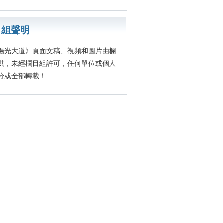
目組聲明
大道》頁面文稿、視頻和圖片由欄
供，未經欄目組許可，任何單位或個人
分或全部轉載！