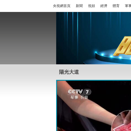
央視網首頁
新聞
視頻
經濟
體育
軍
陽光大道