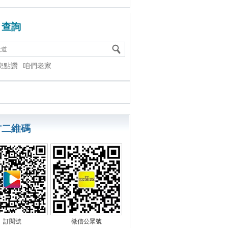
目查詢
您點讚
咱們老家
方二維碼
訂閱號
微信公眾號