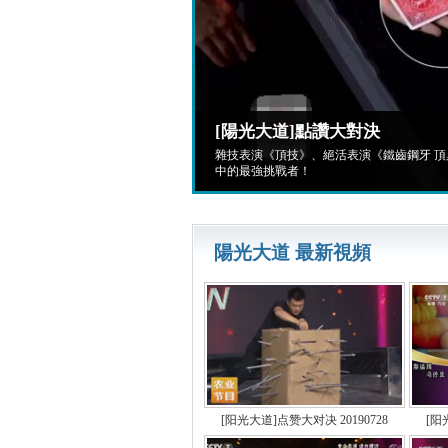
[陽光大道]點讚大對決
雜技表演《頂技》、絕活表演《鐵齒鋼牙 
中的最強挑戰者！
陽光大道 最新視頻
[阳光大道]点赞大对决 20190728
[阳