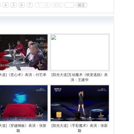
4
5
6
7
下一頁
尾頁
確定
光大道]《意心术》表演：付艺孝
[阳光大道]互动魔术《铁笼逃脱》表
演：王建华
光大道]《穿越钢板》表演：张新
[阳光大道]《手彩魔术》表演：张新
颖
颖