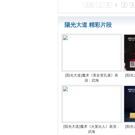
首頁
上一頁
1
2
3
陽光大道 精彩片段
[阳光大道]魔术《美女变孔雀》表
[阳
演：武海
[阳光大道]魔术《火笼出人》表演：
[阳
武海