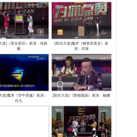
光大道]《美女挤压》表演：张新
[阳光大道]魔术《钢管穿美女》表
颖
演：武海
光大道]魔术《空中穿越》表演：
[阳光大道]《禁锢逃脱》表演：杨娜
任九