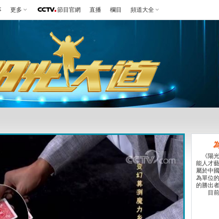
事
更多
節目官網
直播
欄目
頻道大全
《陽光大
能人才
屬於中
為單位
的勝出者
目前該