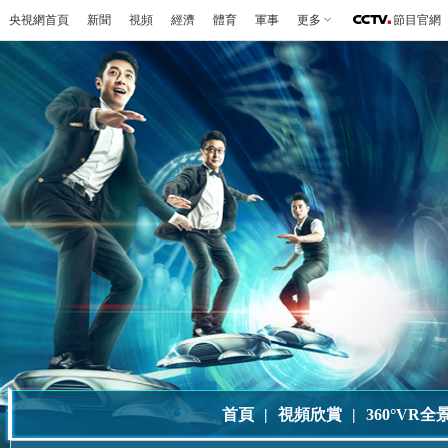
央視網首頁
新聞
視頻
經濟
體育
軍事
更多
節目官網
首頁
|
視頻欣賞
|
360°VR