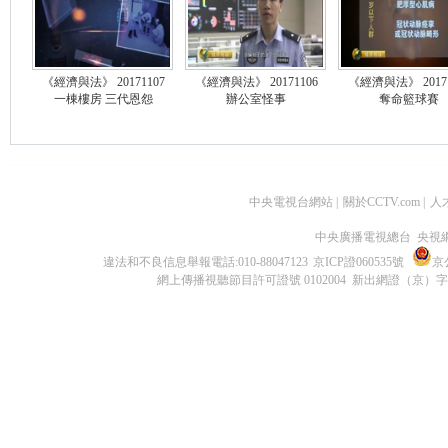
《經濟與法》 20171107
《經濟與法》 20171106
《經濟與法》 20171
一棟樓房 三代恩怨
辦公室怪事
奪命籃球賽
中央電視台網站
|
關於CCTV.com
|
人
中央廣播電視總台 央視
違法和不良信息舉報電話:010-88047123
京ICP證060535號
京公
網上傳播視聽節目許可證號 0102004 新出網證（京）字