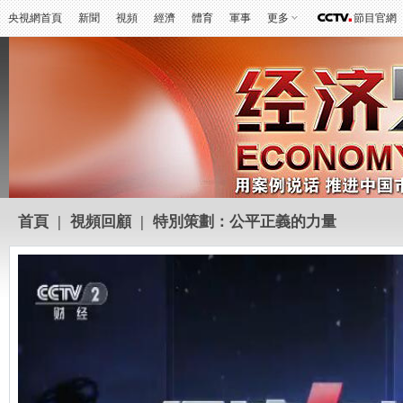
央視網首頁
新聞
視頻
經濟
體育
軍事
更多
節目官網
首頁
|
視頻回顧
|
特別策劃：公平正義的力量