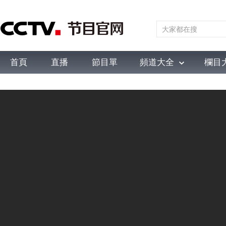
首頁
直播
節目單
頻道大全
欄目
綜合
新聞
財經
綜藝
中文國際
體育
電影
國防軍事
電