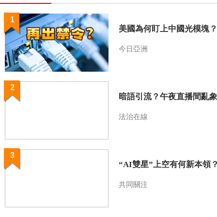
1
美國為何盯上中國光模塊
今日亞洲
2
暗語引流？午夜直播間亂
法治在線
3
“AI雙星”上空有何新本領
共同關注