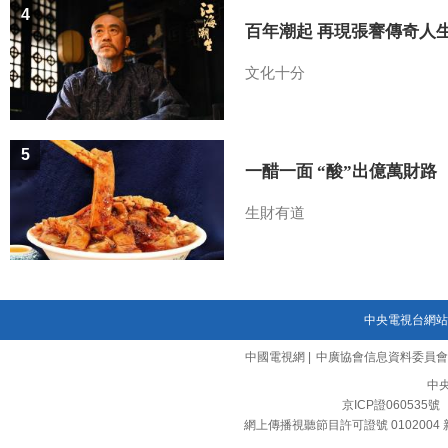
4
百年潮起 再現張謇傳奇人
文化十分
5
一醋一面 “酸”出億萬財路
生財有道
中央電視台網站
中國電視網
|
中廣協會信息資料委員會
中
京ICP證060535號
網上傳播視聽節目許可證號 0102004