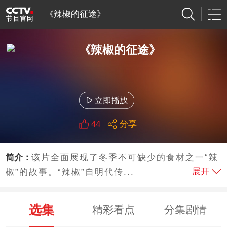
《辣椒的征途》
《辣椒的征途》
44
分享
简介：
该片全面展现了冬季不可缺少的食材之一“辣
展开
椒”的故事。“辣椒”自明代传...
选集
精彩看点
分集剧情