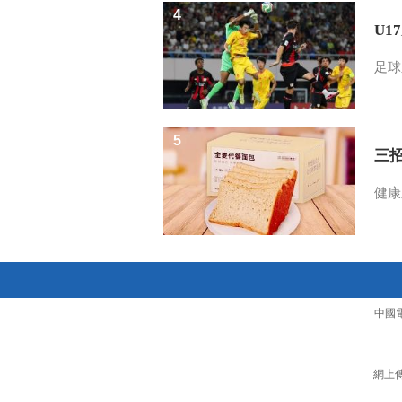
4
U1
足球
5
三
健康
中國
網上傳