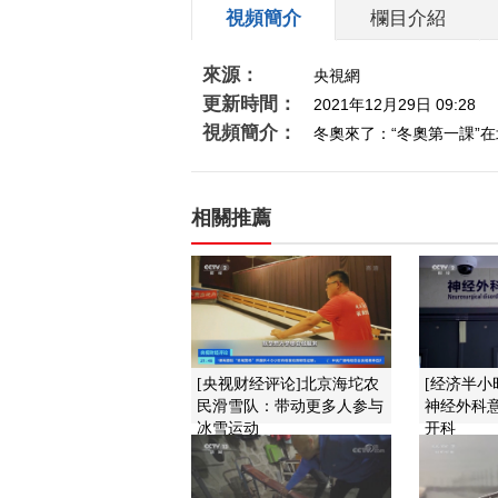
視頻簡介
欄目介紹
來源：
央視網
更新時間：
2021年12月29日 09:28
視頻簡介：
冬奧來了：“冬奧第一課”
相關推薦
[央视财经评论]北京海坨农
[经济半小
民滑雪队：带动更多人参...
神经外科意