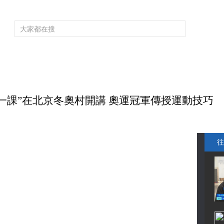
頻道大全
欄目大全
片庫
4K專區
聽
育
電影
國防軍事
電視劇
紀錄
科教
戲曲
社會與法
少
第一課”在北京冬奧村開講 奧運冠軍傳授運動技巧
往