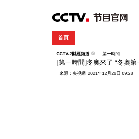
首頁
直播
節目單
綜合
新聞
財經
綜藝
中文國際
體
CCTV-2財經頻道
第一時間
[第一時間]冬奧來了 “冬奧
來源：
央視網
2021年12月29日 09:28