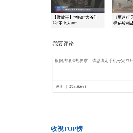
【微故事】“撸铁”大爷们
《军迷行天下
的“不老人生”
探秘珍稀
收視TOP榜