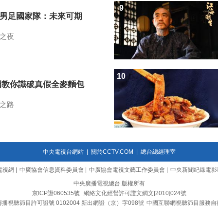
9
7男足國家隊：未來可期
之夜
10
招教你識破真假全麥麵包
之路
中央電視台網站
|
關於CCTV.COM
|
總台總經理室
電視網
|
中廣協會信息資料委員會
|
中廣協會電視文藝工作委員會
|
中央新聞紀錄電影
中央廣播電視總台 版權所有
京ICP證060535號
網絡文化經營許可證文網文[2010]024號
播視聽節目許可證號 0102004 新出網證（京）字098號
中國互聯網視聽節目服務自