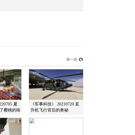
门联合整治保健品市场经
营乱象
2021-12-29 09:04:14
[第一时间]河南平顶山：
400多万条公民信息被窃
取倒卖 50余名犯罪嫌疑
人被捕
2021-12-29 09:00:14
[第一时间]黑龙江：三
換一組
人“拼单”跨省贩毒 警方展
开抓捕
2021-12-29 08:58:14
[第一时间]山东警方侦破
一起涉百亿元特大“洗
钱”案
20705 夏
《军事科技》 20210720 直
樱桃的...
升机飞行背后的奥秘
2021-12-29 08:56:14
[第一时间]身边的安全 云
南昆明：花式喂鸥隐患大