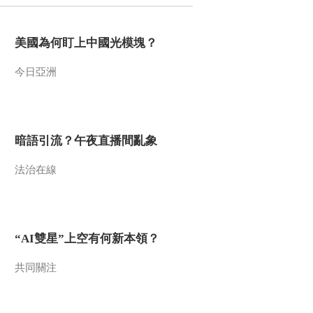
2021-12-29 08:44:14
美國為何盯上中國光模塊？
[第一时间]贵州榕江：应
对雪凝天气 果树“穿衣”保
今日亞洲
暖
2021-12-29 08:42:14
[第一时间]重庆彭水：降
雪致22条供电线路受损
暗語引流？午夜直播間亂象
两万多农户用电受影响
法治在線
2021-12-29 08:42:14
[第一时间]又是一年冬捕
时 四川乐山：大佛水库
鱼 节前冬捕忙
“AI雙星”上空有何新本領？
2021-12-29 08:36:15
共同關注
[第一时间]新疆青河：牧
民被困羊群走失 暴风雪
中紧急搜救