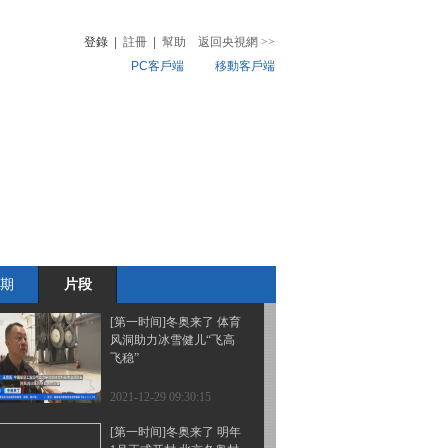
财经香港论坛聚焦“高质
量发展的内生动力”
登錄
|
註冊
|
幫助
返回央視網
>>
PC客戶端
移動客戶端
2021-12-29 09:38:14
[第一时间]玻利维亚：暴
音
熱榜
雨致7省受灾 13人遇难
微視頻
兒
音樂
體育賽事
農業農村
2021-12-29 09:36:14
[第一时间]韩国多地连降
三天大雪 塑料大棚被压
塌
期
片段
2021-12-29 09:34:14
[第一时间]冬奥来了 体育
风洞助力冰雪健儿“飞高
飞稳”
2021-12-29 09:30:15
[第一时间]冬奥来了 明年