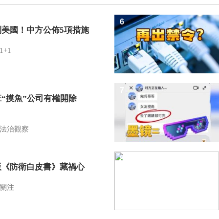
6
制美國！中方公佈5項措施
1+1
7
班“摸魚”公司有權開除
？
法治觀察
8
版《防衛白皮書》藏禍心
關注