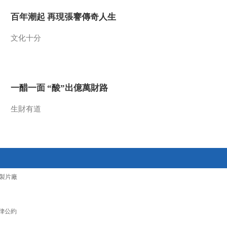
2021-12-29 08:36:14
百年潮起 再現張謇傳奇人生
[第一时间]又是一年冬捕
文化十分
时 开门红 查干湖冬捕收
获大“红网”
2021-12-29 08:30:14
一醋一面 “酸”出億萬財路
[第一时间]又是一年冬捕
时 人马奔忙冰湖腾鱼 查
干湖冬捕季开启
生財有道
2021-12-29 08:26:15
[第一时间]节前看市场·餐
饮 双节临近 预制菜订单
暴增
製片廠
2021-12-29 08:24:17
[第一时间]节前看市场·餐
饮 北京鲜活农产品流通
律公約
中心启动试营业