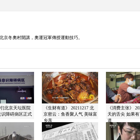
在北京冬奧村開講，奧運冠軍傳授運動技巧。
时]北京天坛医院
《生财有道》 20211217 北
《消费主张》 202
识障碍病区正...
京密云：鱼香聚人气 美味...
天的舌尖 如果有了