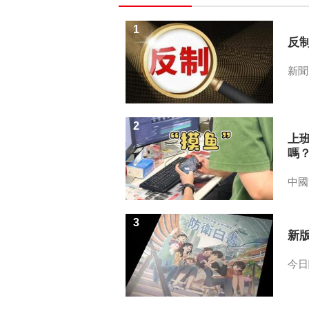
1
反
新聞
2
上
嗎
中國
3
新
今日