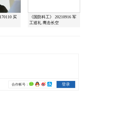
专家建议别冒险
2021-12-29 08:54:14
70110 买
《国防科工》 20210916 军
工巡礼 鹰击长空
[第一时间]身边的安全 湖
北黄石：高速行车道上两
次停车调导航 司机被罚
2021-12-29 08:52:14
[第一时间]身边的安全 四
川泸州：女子穿高跟鞋开
车酿事故
2021-12-29 08:50:15
[第一时间]身边的安全 沈
阳铁路警方查获变造核酸
检测报告案件
2021-12-29 08:50:14
[第一时间]今后一周全国
大部晴朗升温 南方昼夜
温差拉大