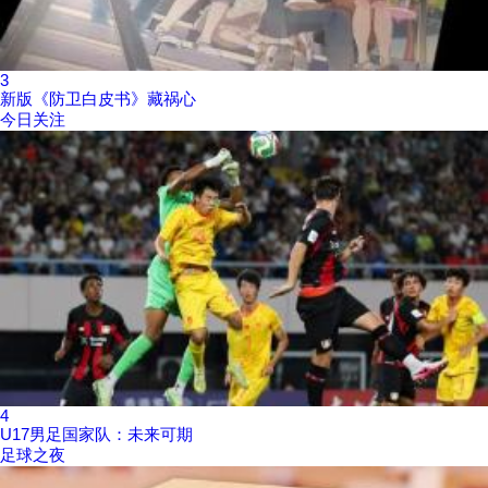
3
新版《防卫白皮书》藏祸心
今日关注
4
U17男足国家队：未来可期
足球之夜