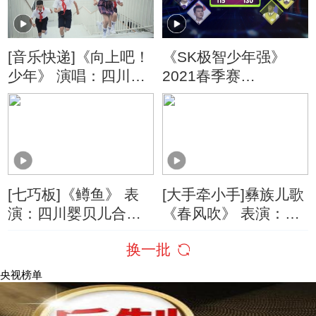
[音乐快递]《向上吧！
《SK极智少年强》
少年》 演唱：四川省
2021春季赛
少先队员代表
20210815 城市晋级
赛
[七巧板]《鳟鱼》 表
[大手牵小手]彝族儿歌
演：四川婴贝儿合唱
《春风吹》 表演：四
团
川省各地小营员
换一批
央视榜单