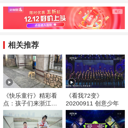
迎来挑战
对是浙江安吉余村
发”，
不可错过的美味
又回来
相关推荐
《快乐童行》精彩看
《看我72变》
点：孩子们来浙江安
20200911 创意少年
吉啦！快乐出发，精
彩不停