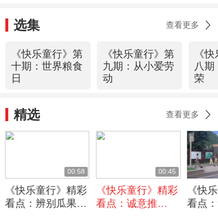
美味
选集
查看更多
《快乐童行》第
《快乐童行》第
《快
十期：世界粮食
九期：从小爱劳
八期
日
动
荣
精选
查看更多
00:58
00:45
《快乐童行》精彩
《快乐童行》精彩
《快乐
看点：辨别瓜果蔬
看点：诚意推
看点：
菜比赛开始啦！欢
荐“潘妈妈的饼”绝
大，向