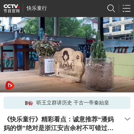
快乐童行
听王立群讲历史 千古一帝秦始皇
《快乐童行》精彩看点：诚意推荐“潘妈
妈的饼”绝对是浙江安吉余村不可错过的