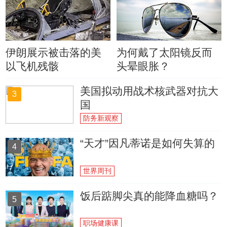
伊朗展示被击落的美
为何戴了太阳镜反而
以飞机残骸
头晕眼胀？
美国拟动用战术核武器对抗大
3
国
防务新观察
“天才”因凡蒂诺是如何失算的
4
世界周刊
饭后踮脚尖真的能降血糖吗？
5
职场健康课