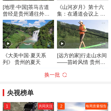
[地理·中国]茶马古道
《山河岁月》第十六
曾经是贵州通往外界
集：在通道会议上 毛
的重要通道
泽东提出红军西进贵
州的方案
《大美中国·夏天系
[远方的家]行走山水间
列》 贵州的夏天
——苗岭风情 贵州民
间绝技独竹漂
换一批
央视榜单
1
2
共同关注
每周质量报告