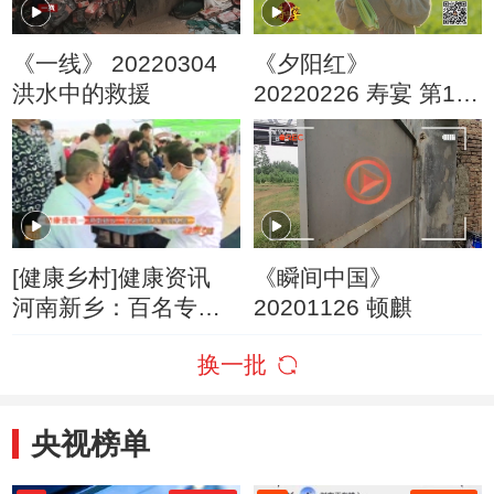
《一线》 20220304
《夕阳红》
洪水中的救援
20220226 寿宴 第17
集 清爽玻璃翠
[健康乡村]健康资讯
《瞬间中国》
河南新乡：百名专家
20201126 顿麒
义诊到基层
换一批
央视榜单