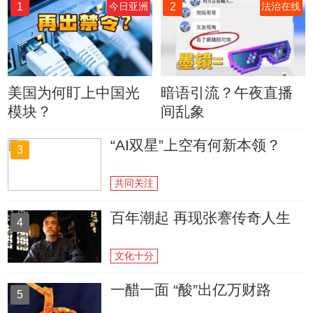
1
2
今日亚洲
法治在线
美国为何盯上中国光
暗语引流？午夜直播
模块？
间乱象
“AI双星”上空有何新本领？
3
共同关注
百年潮起 再现张謇传奇人生
4
文化十分
一醋一面 “酸”出亿万财路
5