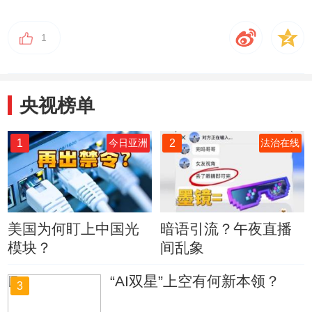
1
央视榜单
1
2
今日亚洲
法治在线
美国为何盯上中国光
暗语引流？午夜直播
模块？
间乱象
“AI双星”上空有何新本领？
3