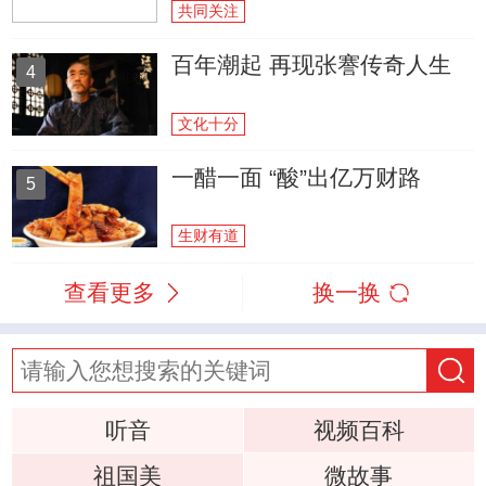
共同关注
百年潮起 再现张謇传奇人生
4
文化十分
一醋一面 “酸”出亿万财路
5
生财有道
查看更多
换一换
听音
视频百科
祖国美
微故事