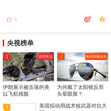
0
央视榜单
1
2
共同关注
每周质量报告
伊朗展示被击落的美
为何戴了太阳镜反而
以飞机残骸
头晕眼胀？
美国拟动用战术核武器对抗大
3