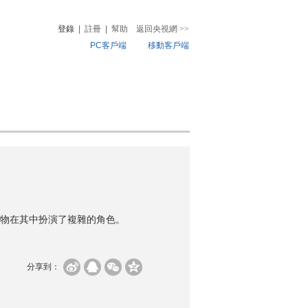
登錄
|
註冊
|
幫助
返回央視網
>>
PC客戶端
移動客戶端
音
熱榜
微視頻
兒
音樂
體育賽事
農業農村
物在其中扮演了複雜的角色。
分享到：