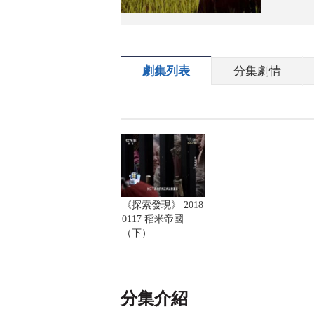
劇集列表
分集劇情
《探索發現》 2018
0117 稻米帝國
（下）
分集介紹