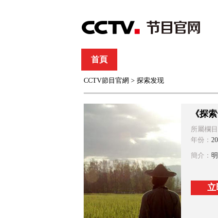
首頁
直播
節目單
CCTV節目官網
>
探索发现
綜合
新聞
財經
綜藝
中文國際
體
《探索
所屬欄目
年份：
20
簡介：
明
立