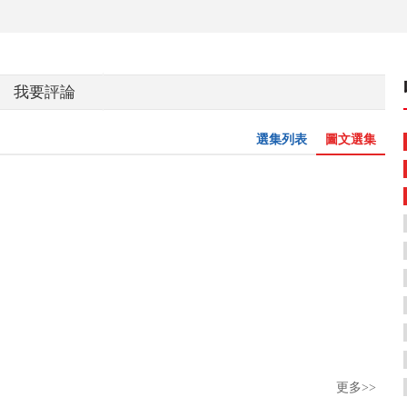
我要評論
選集列表
圖文選集
更多>>