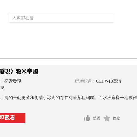
頻道大全
欄目大全
片庫
4K專區
聽
育
電影
國防軍事
電視劇
紀錄
科教
戲曲
社會與法
少
發現》稻米帝國
：
探索發現
所屬頻道：
CCTV-10高清
18
、清的王朝更替和明清小冰期的存在有着某種關聯。而水稻這樣一種農作
即觀看
點讚
收藏