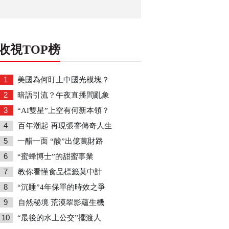
收視TOP榜
1
美國為何盯上中國光模塊？
2
暗語引流？午夜直播間亂象
3
“AI雙星”上空有何新本領？
4
百年潮起 再現張謇傳奇人生
5
一醋一面 “酸”出億萬財路
6
“蜜蜂博士”的甜蜜事業
7
教你看懂食品標籤莫中計
8
“沉睡”4年保單的時效之爭
9
自然秘境 荒漠翠影蘊生機
10
“最後的水上公交”擺渡人