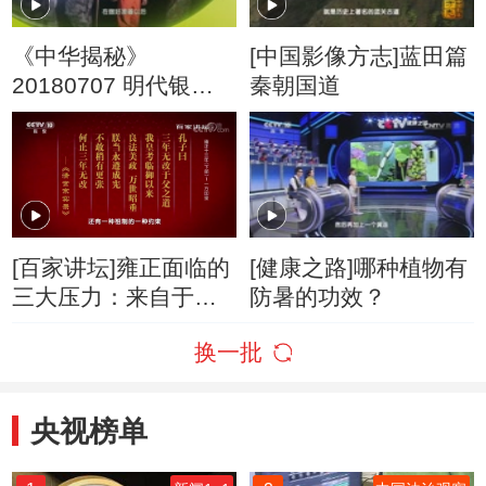
《中华揭秘》
[中国影像方志]蓝田篇
20180707 明代银矿
秦朝国道
遗址寻踪
[百家讲坛]雍正面临的
[健康之路]哪种植物有
三大压力：来自于康
防暑的功效？
熙皇帝
换一批
央视榜单