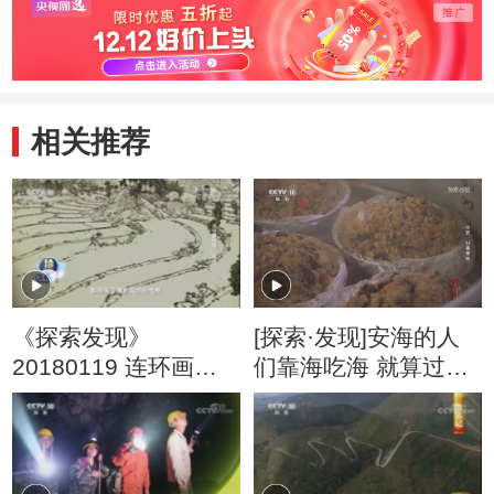
相关推荐
《探索发现》
[探索·发现]安海的人
20180119 连环画传
们靠海吃海 就算过年
奇（二）双绝
也吃平时吃的海鲜