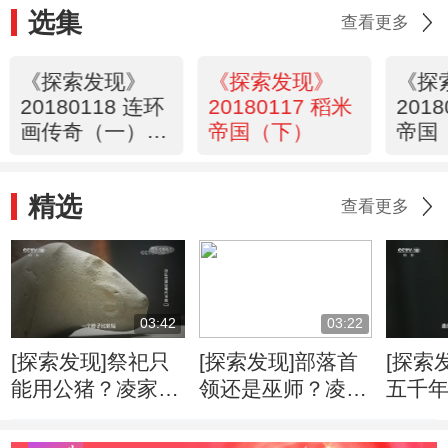
选集
查看更多
《探索发现》
《探索发现》
《探
20180118 连环
20180117 稻米
201
画传奇（一）新
帝国（下）
帝国
风
精选
查看更多
03:42
03:22
[探索发现]祭祀只
[探索发现]部落首
[探索
能用公猪？凌家滩
领还是巫师？凌家
五千
先民与猪的不解之
滩玉人身份大猜想
揭开
缘
密码