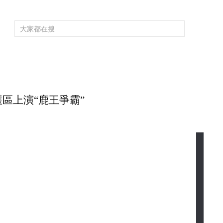
頻道大全
欄目大全
片庫
4K專區
聽
育
電影
國防軍事
電視劇
紀錄
科教
戲曲
社會與法
少
護區上演“鹿王爭霸”