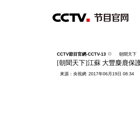
首頁
直播
節目單
綜合
新聞
財經
綜藝
中文國際
體
CCTV節目官網-CCTV-13
朝聞天下
[朝聞天下]江蘇 大豐麋鹿保
來源：
央視網
2017年06月19日 08:34