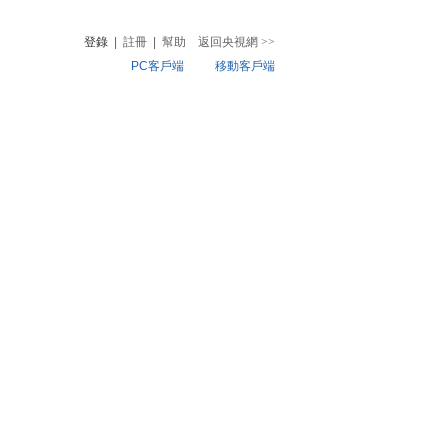
登錄
|
註冊
|
幫助
返回央視網
>>
PC客戶端
移動客戶端
音
熱榜
微視頻
兒
音樂
體育賽事
農業農村