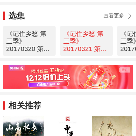
选集
查看更多
《记住乡愁 第
《记住乡愁 第
《记
三季》
三季》
三季
20170320 第五
20170321 第五
20170
十二集 潭门镇
十三集 礼州镇
十四
——情系“祖宗
——重情有义
——
海”
相关推荐