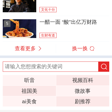
文化十分
一醋一面 “酸”出亿万财路
5
生财有道
查看更多
换一换
听音
视频百科
祖国美
微故事
ai美食
剧推荐