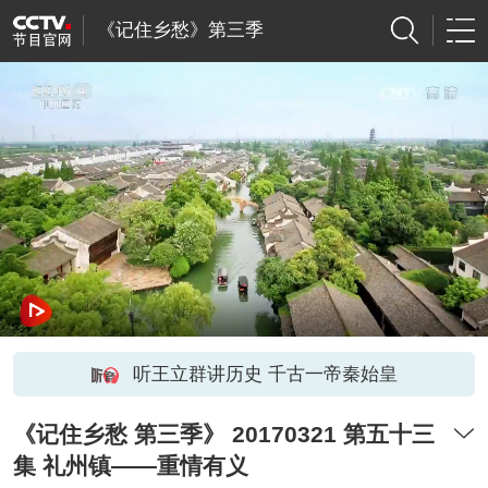
《记住乡愁》第三季
听王立群讲历史 千古一帝秦始皇
《记住乡愁 第三季》 20170321 第五十三
集 礼州镇——重情有义