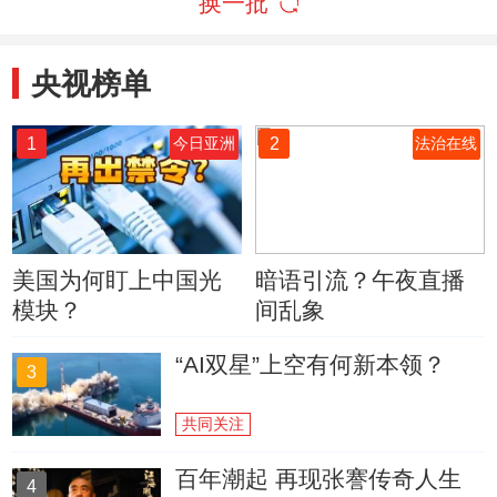
换一批
央视榜单
1
2
今日亚洲
法治在线
美国为何盯上中国光
暗语引流？午夜直播
模块？
间乱象
“AI双星”上空有何新本领？
3
共同关注
百年潮起 再现张謇传奇人生
4