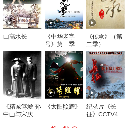
山高水长
《中华老字
《传承》（第
号》第一季
二季）
《精诚笃爱 孙
《太阳照耀》
纪录片《长
中山与宋庆
征》CCTV4
龄》