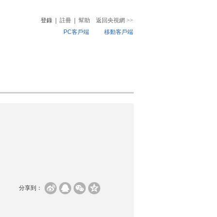
登錄
|
註冊
|
幫助
返回央視網
>>
PC客戶端
移動客戶端
音
熱榜
微視頻
兒
音樂
體育賽事
農業農村
分享到：