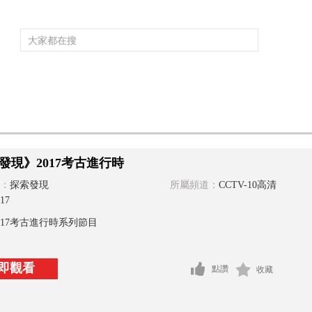
頻道大全
欄目大全
片庫
4K專區
聽
育
電影
國防軍事
電視劇
紀錄
科教
戲曲
社會與法
少
發現》2017考古進行時
：
探索發現
所屬頻道：
CCTV-10高清
17
017考古進行時系列節目
即觀看
點讚
收藏