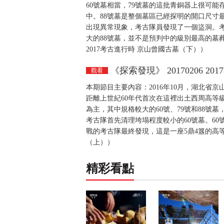
60號墓相當，79號墓的這批青銅器上很可能
中。88號墓是整個墓區已經探明的開口尺寸
出現異常現象，考古隊員發現了一個盜洞。考
大的88號墓，並不是預判中的級別最高的墓葬，
2017考古進行時 京山曾國古墓（下））
《探索發現》 20170206 
觀看
本期節目主要內容：2016年10月，湖北省
距離上世紀60年代首次在這裡出土西周高等
為主，其中規格較大的60號、79號和88號
考古隊首先清理垮塌程度較小的60號墓。6
戰的考古隊最終發現，這是一座5鼎4簋的高等級貴
（上））
精彩看點