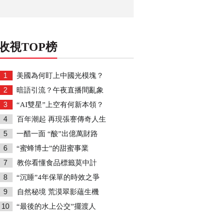
收視TOP榜
1
美國為何盯上中國光模塊？
2
暗語引流？午夜直播間亂象
3
“AI雙星”上空有何新本領？
4
百年潮起 再現張謇傳奇人生
5
一醋一面 “酸”出億萬財路
6
“蜜蜂博士”的甜蜜事業
7
教你看懂食品標籤莫中計
8
“沉睡”4年保單的時效之爭
9
自然秘境 荒漠翠影蘊生機
10
“最後的水上公交”擺渡人