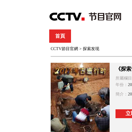
首頁
直播
節目單
CCTV節目官網
>
探索发现
綜合
新聞
財經
綜藝
中文國際
體
《探索
所屬欄目
年份：
20
簡介：
2
立