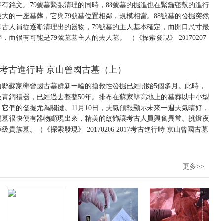
存有銘文。79號墓緊張清理的同時，88號墓的掘進也在緊鑼密鼓的進行
最大的一座墓葬，它與79號墓位置相鄰，規模相當。88號墓的發掘突然
古人員從逐漸清理出的器物，79號墓的主人基本確定，而開口尺寸最
而很有可能是79號墓墓主人的夫人墓。 （《探索發現》 20170207
2017考古進行時 京山曾國古墓（上）
京山縣蘇家壟曾國古墓群新一輪的搶救性發掘已經開始5個多月。此時，
級青銅禮器，已經過去整整50年。排布在蘇家壟高地上的墓葬以中小型
墓，它們的發掘尤為關鍵。11月10日，天氣預報顯示未來一週天氣晴好，
0號墓很快便有器物顯現出來，精美的紋飾讓考古人員興奮異常。挑燈夜
族墓。（《探索發現》 20170206 2017考古進行時 京山曾國古墓
更多>>