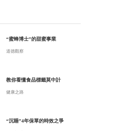
2017-01-17 01:53:36
《探索发现》 20170115
凉州会盟（一）英雄
“蜜蜂博士”的甜蜜事業
2017-01-15 23:16:07
道德觀察
《探索发现》 20170114
“玄圭”传奇
2017-01-14 23:05:37
教你看懂食品標籤莫中計
《探索发现》 20170111
纽伦堡秘密手册
健康之路
2017-01-12 17:19:36
《探索发现》 20170110
“沉睡”4年保單的時效之爭
投降