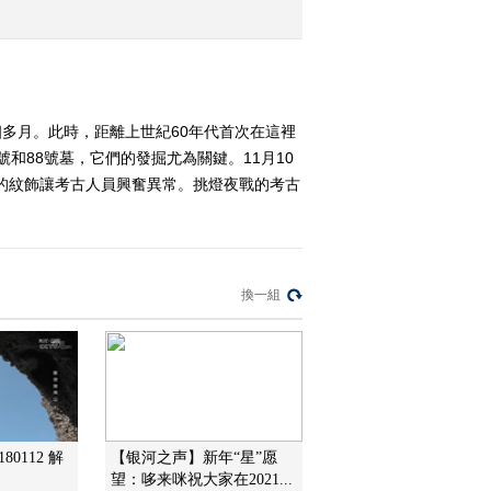
2017-01-25 17:51:41
《探索发现》 20170123
白马雄关金牛道
個多月。此時，距離上世紀60年代首次在這裡
和88號墓，它們的發掘尤為關鍵。11月10
2017-01-24 00:41:40
美的紋飾讓考古人員興奮異常。挑燈夜戰的考古
《探索发现》 20170122
梦回碧色
換一組
2017-01-23 00:59:39
《探索发现》 20170121
过桥米线
2017-01-22 02:05:39
《探索发现》 20170120
80112 解
【银河之声】新年“星”愿
包山大冢（下）
望：哆来咪祝大家在2021...