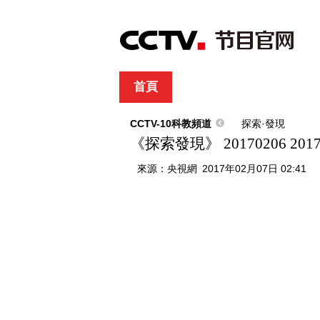
首頁
直播
節目單
綜合
新聞
財經
綜藝
中文國際
體
CCTV-10科教頻道
探索·發現
《探索發現》 20170206 
來源：
央視網
2017年02月07日 02:41