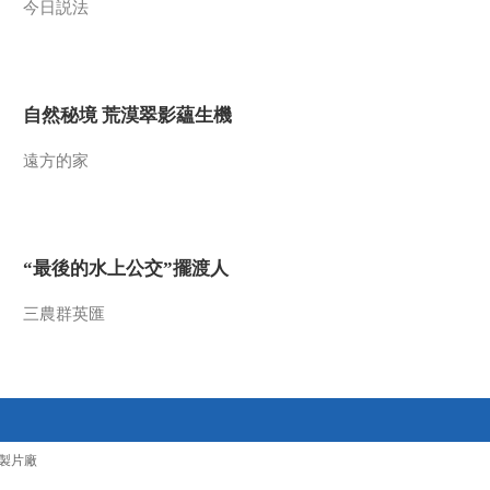
今日説法
2017-01-11 02:43:34
《探索发现》 20170109
艾娃与希特勒
自然秘境 荒漠翠影蘊生機
2017-01-10 01:57:33
遠方的家
《探索发现》 20170108
法西斯石油战争
“最後的水上公交”擺渡人
2017-01-08 23:01:35
《探索发现》 20170107
三農群英匯
U455神秘消失的潜艇
2017-01-07 23:39:34
《探索发现》 20170106
它山堰（下）
製片廠