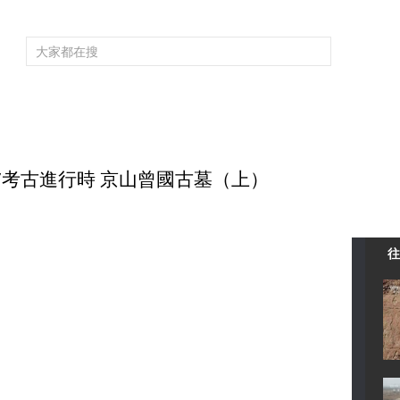
頻道大全
欄目大全
片庫
4K專區
聽
育
電影
國防軍事
電視劇
紀錄
科教
戲曲
社會與法
少
2017考古進行時 京山曾國古墓（上）
往