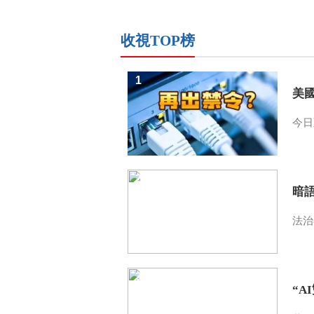
收視TOP榜
1
美
今日
2
暗
法治
3
“A