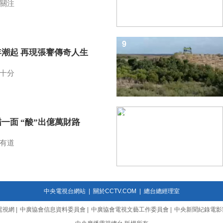
關注
9
年潮起 再現張謇傳奇人生
十分
10
一面 “酸”出億萬財路
有道
中央電視台網站
|
關於CCTV.COM
|
總台總經理室
電視網
|
中廣協會信息資料委員會
|
中廣協會電視文藝工作委員會
|
中央新聞紀錄電影