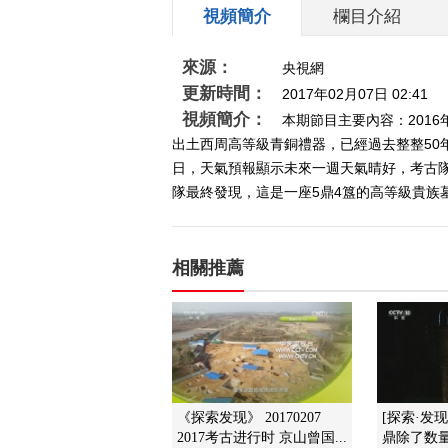
視頻簡介
欄目介紹
來源：
央視網
更新時間：
2017年02月07日 02:41
視頻簡介：
本期節目主要內容：201
出土西周高等級青銅禮器，已經過去整整50年
日，天氣預報顯示未來一週天氣晴好，考古隊
隊最終發現，這是一座5鼎4簋的高等級貴族墓。
相關推薦
《探索发现》 20170207
[探索·发
2017考古进行时 京山曾国...
鼎除了数量