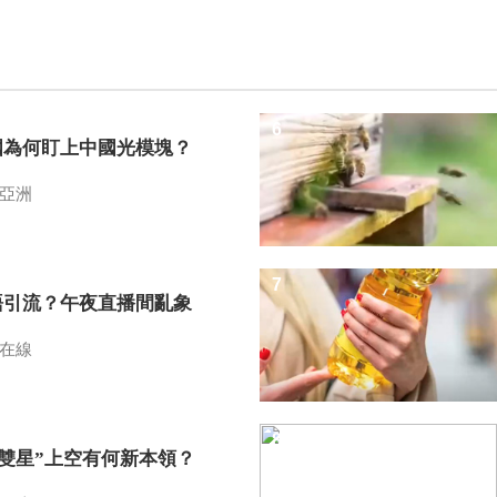
6
國為何盯上中國光模塊？
亞洲
7
語引流？午夜直播間亂象
在線
8
I雙星”上空有何新本領？