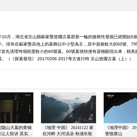
6年10月，湖北省京山縣蘇家壟曾國古墓群新一輪的搶救性發掘已經開始5
。排布在蘇家壟高地上的墓葬以中小型為主，其中規格較大的60號、79號
首先清理垮塌程度較小的60號墓。60號墓很快便有器物顯現出來，精
（《探索發現》 20170206 2017考古進行時 京山曾國古墓（上））
现]隐山大墓的青铜
《地理·中国》 20241122 家
《地理中国》 201
让人惊讶 其实...
在河畔 大河汤汤·秋浦长歌
密狼窝山