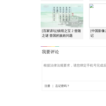
[百家讲坛]镇馆之宝 2 曾随
[中国影像
之谜 曾国的族姓问题
记