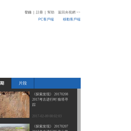
2017考古进行时 海昏侯
大墓考古发掘现场（六）
登錄
|
註冊
|
幫助
返回央視網
>>
PC客戶端
移動客戶端
2017-02-12 01:03:47
《探索发现》 20170210
音
熱榜
2017考古进行时 古寺地
微視頻
宫发掘记
兒
音樂
體育賽事
農業農村
2017-02-11 01:27:46
《探索发现》 20170209
2017考古进行时 黑土下
的无头案
期
片段
2017-02-10 02:15:46
《探索发现》 20170208
2017考古进行时 狼塔寻
踪
2017-02-09 00:02:03
《探索发现》 20170207