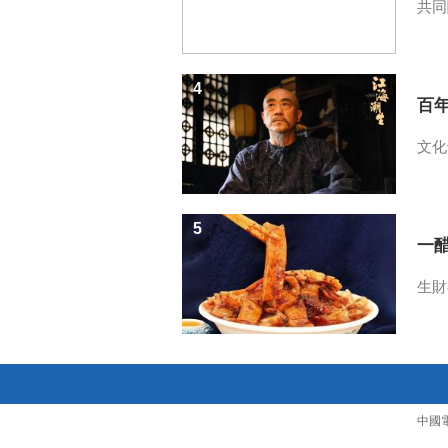
共同
4
百
文化
5
一醋
生財
中國