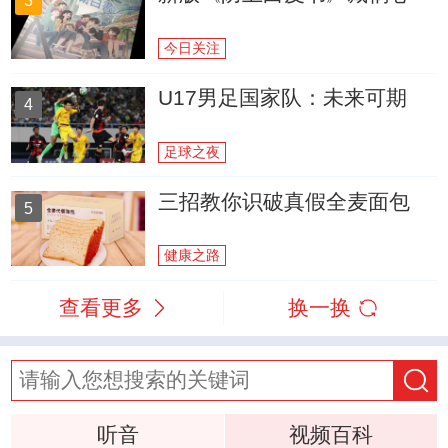
3
今日关注
U17男足国家队：未来可期
4
足球之夜
三招教你识破真假全麦面包
5
健康之路
查看更多
换一换
听音
视频百科