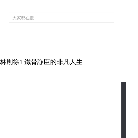
頻道大全
欄目大全
片庫
4K專區
聽
育
電影
國防軍事
電視劇
紀錄
科教
戲曲
社會與法
少
 走近林則徐1 鐵骨諍臣的非凡人生