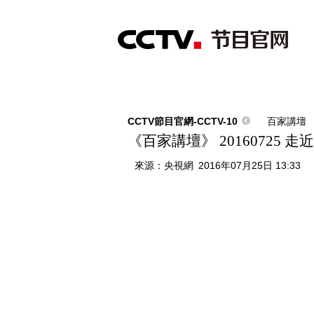
首頁
直播
節目單
綜合
新聞
財經
綜藝
中文國際
體
CCTV節目官網-CCTV-10
百家講壇
《百家講壇》 20160725
來源：
央視網
2016年07月25日 13:33