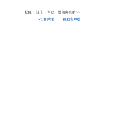
登錄
|
註冊
|
幫助
返回央視網
>>
PC客戶端
移動客戶端
音
熱榜
微視頻
兒
音樂
體育賽事
農業農村