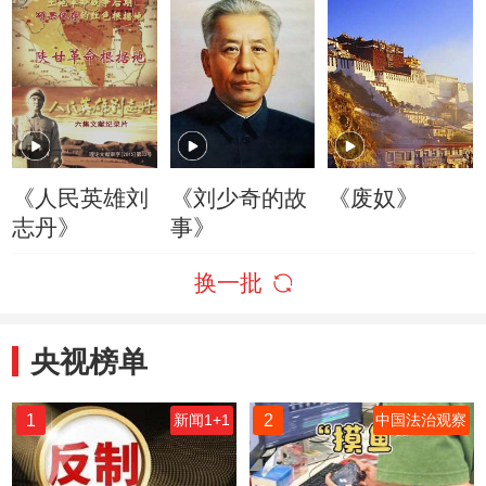
《人民英雄刘
《刘少奇的故
《废奴》
志丹》
事》
换一批
央视榜单
1
2
新闻1+1
中国法治观察