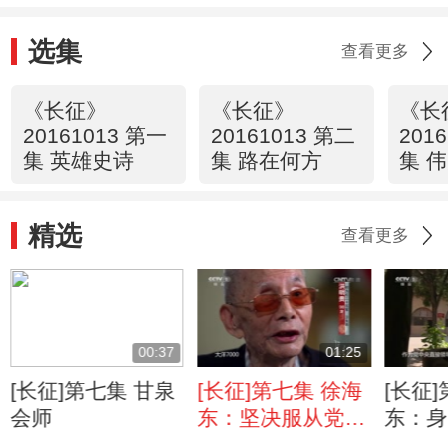
选集
查看更多
《长征》
《长征》
《长
20161013 第一
20161013 第二
201
集 英雄史诗
集 路在何方
集 
精选
查看更多
00:37
01:25
[长征]第七集 甘泉
[长征]第七集 徐海
[长征
会师
东：坚决服从党中
东：身
央的领导
还牵挂