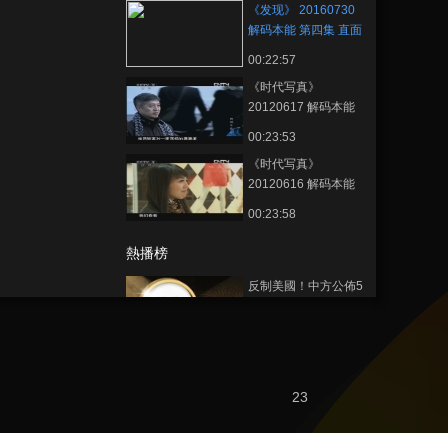
《发现》 20160730
解码本能 第四集 直面
抑郁
00:22:57
《时代写真》
20120617 解码本能
第六集 你能否特立独
00:23:53
行
《时代写真》
20120616 解码本能
第五集 谎言的真相
00:23:58
熱播榜
反制美國！中方公佈5
項措施
新聞1+1
上班“摸魚”公司有權開
除嗎？
23
中國法治觀察
新版《防衛白皮書》