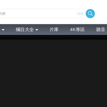
熱榜
全
欄目大全
片庫
4K專區
聽音