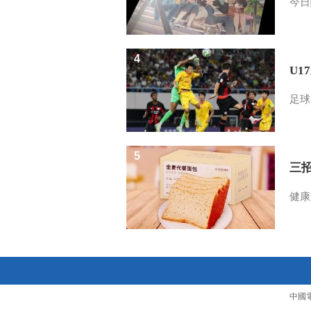
今日
4
U1
足球
5
三
健康
中國