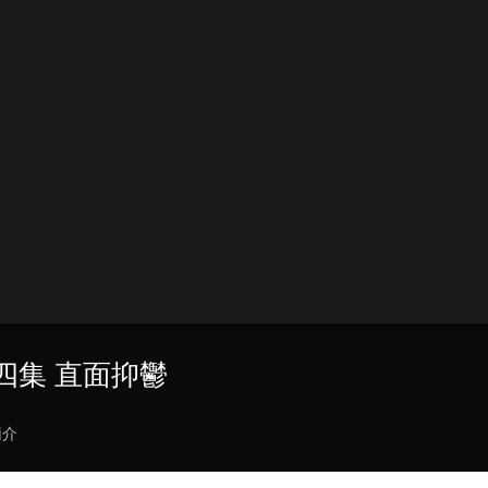
第四集 直面抑鬱
簡介