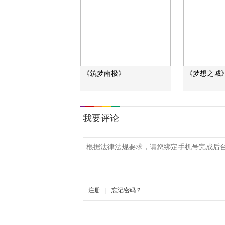
《筑梦南极》
《梦想之城