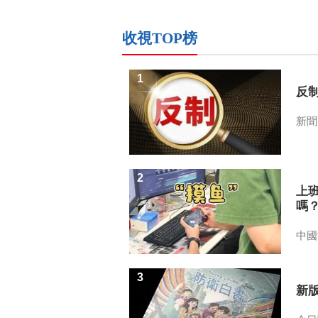
收視TOP榜
1
反
新聞
2
上
嗎
中國
3
新