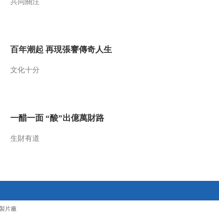
共同關注
百年潮起 再現張謇傳奇人生
文化十分
一醋一面 “酸”出億萬財路
生財有道
製片廠