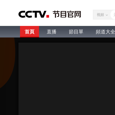
視頻
首頁
直播
節目單
頻道大