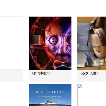
》
《解码本能Ⅱ》
《游戏·人生》