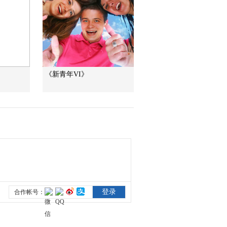
百年潮起 再現張謇傳
奇人生
文化十分
一醋一面 “酸”出億萬
財路
生財有道
《新青年VI》