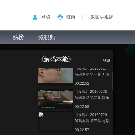
登錄
幫助
|
返回央視網
熱榜
微視頻
《发现》
正在播放
20160730 解码本能 第四集 直
《解码本能》
面抑郁
收藏
《发现》 20160727
解码本能 第一集 无惧
愤怒
00:22:52
《发现》 20160728
解码本能 第二集 快乐
的秘密
00:22:58
《发现》 20160729
解码本能 第三集 与恐
惧共舞
00:22:57