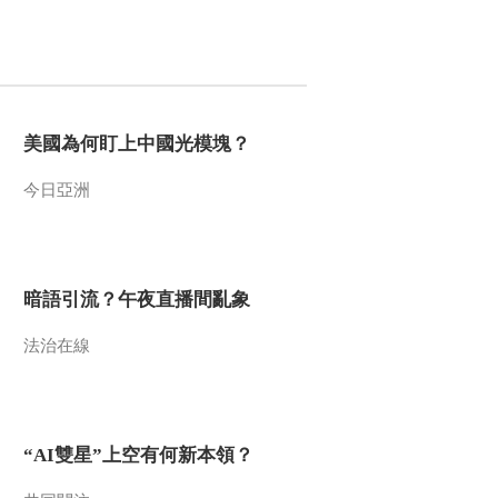
美國為何盯上中國光模塊？
今日亞洲
暗語引流？午夜直播間亂象
法治在線
“AI雙星”上空有何新本領？