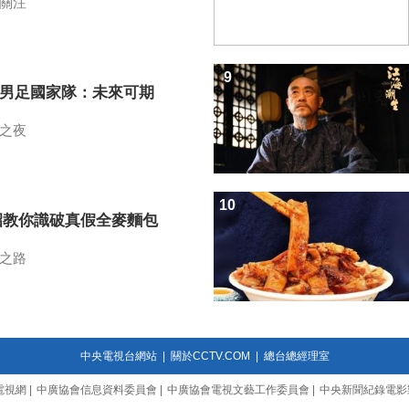
關注
9
7男足國家隊：未來可期
之夜
10
招教你識破真假全麥麵包
之路
中央電視台網站
|
關於CCTV.COM
|
總台總經理室
電視網
|
中廣協會信息資料委員會
|
中廣協會電視文藝工作委員會
|
中央新聞紀錄電影