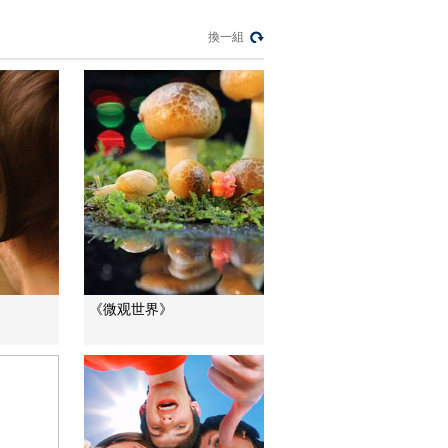
藏禍心
換一組
今日關注
U17男足國家隊：未
來可期
足球之夜
三招教你識破真假全
麥麵包
健康之路
美國為何盯上中國光
模塊？
今日亞洲
暗語引流？午夜直播
《微观世界》
間亂象
法治在線
“AI雙星”上空有何新本
領？
共同關注