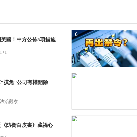
6
制美國！中方公佈5項措施
1+1
7
班“摸魚”公司有權開除
？
法治觀察
8
版《防衛白皮書》藏禍心