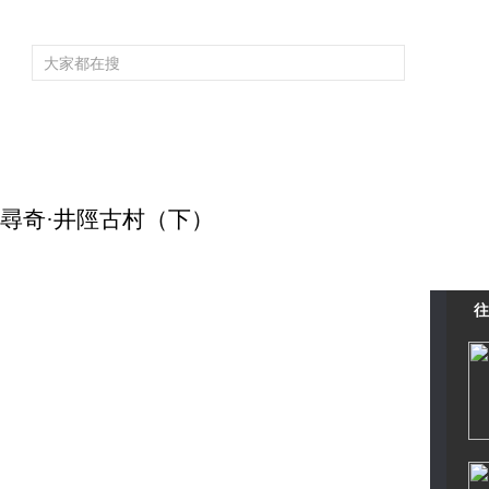
頻道大全
欄目大全
片庫
4K專區
聽
育
電影
國防軍事
電視劇
紀錄
科教
戲曲
社會與法
少
太行尋奇·井陘古村（下）
往