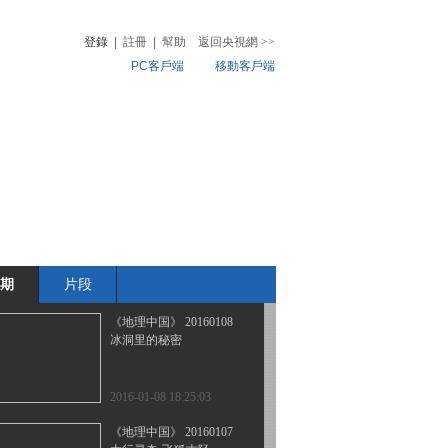
石板上的村落
登錄
|
註冊
|
幫助
返回央視網
>>
PC客戶端
移動客戶端
2016-01-11 20:44:12
《地理中国》 20160110
音
熱榜
“土”有奇表
微視頻
兒
音樂
體育賽事
農業農村
2016-01-10 19:10:11
《地理中国》 20160109
赤水叠桥
期
片段
2016-01-09 18:32:10
《地理中国》 20160108
冰洞里的秘密
2016-01-08 18:25:03
《地理中国》 20160107