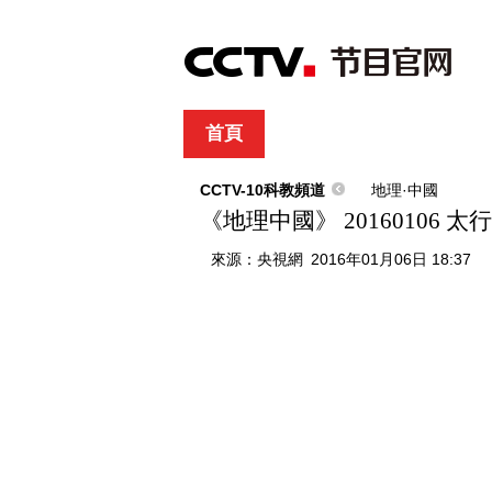
首頁
直播
節目單
綜合
新聞
財經
綜藝
中文國際
體
CCTV-10科教頻道
地理·中國
《地理中國》 20160106 
來源：
央視網
2016年01月06日 18:37