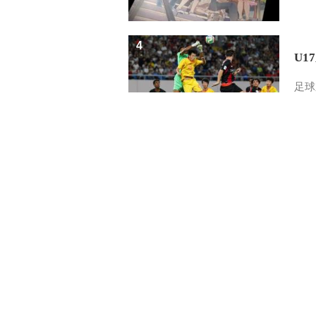
4
U1
足球
5
三
健康
中國