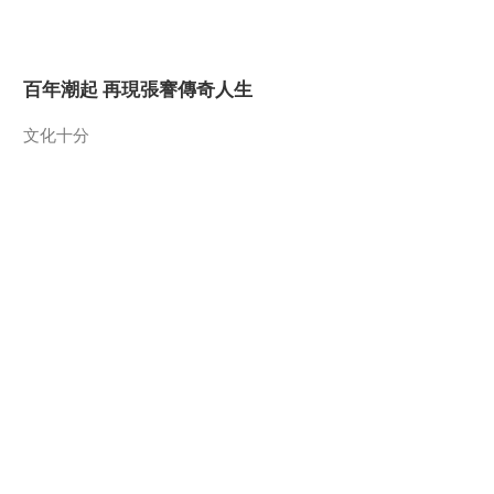
2015-12-22 19:08:05
《地理中国》 20151221
百年潮起 再現張謇傳奇人生
戈壁迷云
文化十分
2015-12-21 19:11:11
《地理中国》 20151220
尼勒克的传说（下）
一醋一面 “酸”出億萬財路
2015-12-20 18:46:03
生財有道
《地理中国》 20151219
尼勒克的传说（上）
2015-12-19 19:36:12
《地理中国》 20151218
製片廠
云海仙山（下）