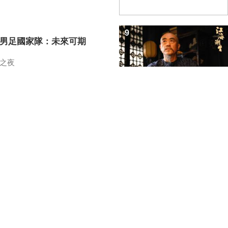
9
7男足國家隊：未來可期
之夜
10
招教你識破真假全麥麵包
之路
中央電視台網站
|
關於CCTV.COM
|
總台總經理室
電視網
|
中廣協會信息資料委員會
|
中廣協會電視文藝工作委員會
|
中央新聞紀錄電影
中央廣播電視總台 版權所有
京ICP證060535號
網絡文化經營許可證文網文[2010]024號