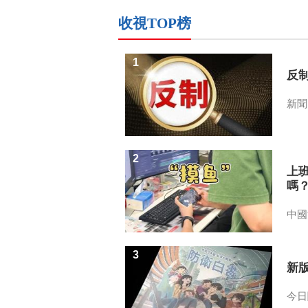
收視TOP榜
1
反
新聞
2
上
嗎
中國
3
新
今日