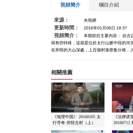
視頻簡介
欄目介紹
來源：
央視網
更新時間：
2016年01月06日 18:37
視頻簡介：
本期節目主要內容： 自
得有些特殊，這就是位於太行山脈中段的河
在井陘的大山深處，上百個村落密集分佈，人們
相關推薦
《地理中国》 20160105 太
《法律讲
行寻奇·井陉古村（上）
2016071