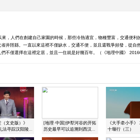
古以來，人們在創建自己家園的時候，那些冷熱適宜，物種豐富，交通便利
北省井陘縣。一直以來這裡不僅缺水，交通不便，並且還戰爭頻發，從自
不僅選擇在這裡定居，並且一住就是好幾百年。（《地理中國》 20160
堂（文史版）》
[地理·中国]伊犁河谷的开拓
《大手牵小手》 20
2 礼法寻踪汉阳陵...
历史最早可以追溯到西汉...
十堰行（三）