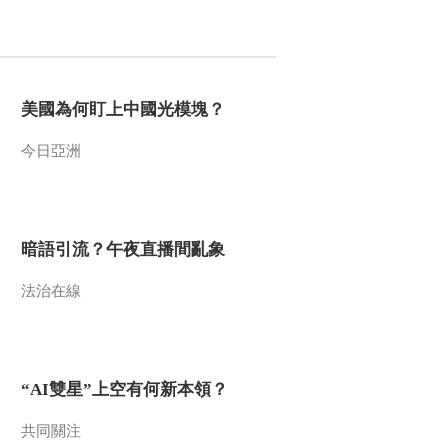
2015-12-26 18:34:03
《地理中国》嵖岈幻境
（下） 20151225
美國為何盯上中國光模塊？
2015-12-25 19:37:05
今日亞洲
《地理中国》 20151224
嵖岈幻境（中）
暗語引流？午夜直播間亂象
2015-12-24 20:49:12
法治在線
《地理中国》 20151223
嵖岈幻境（上）
2015-12-23 19:00:03
“AI雙星”上空有何新本領？
《地理中国》 20151222
特别的守护
共同關注