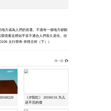
（上）
2016-01-03 19:47:12
《地理中国》太行寻奇
王屋探秘（下）20160102
的地方成為人們的首選。不過有一個地方卻顯
然環境看這裡似乎並不適合人們長久居住。但
2016-01-02 18:45:04
106 太行尋奇·井陘古村（下））
《地理中国》太行寻奇
王屋探秘（上）20160101
換一組
2016-01-01 18:19:03
《地理中国》草原深处的
秘密（下） 20151231
2015-12-31 18:35:11
160220
《夕阳红》 20160116 为儿
还不完的债
《地理中国》 20151230
草原深处的秘密（中）