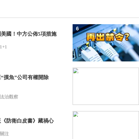
6
制美國！中方公佈5項措施
1+1
7
班“摸魚”公司有權開除
？
法治觀察
8
版《防衛白皮書》藏禍心
關注