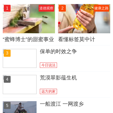
1
2
道德观察
健康之路
“蜜蜂博士”的甜蜜事业
看懂标签莫中计
保单的时效之争
3
今日说法
荒漠翠影蕴生机
4
远方的家
一船渡江 一网渡乡
5