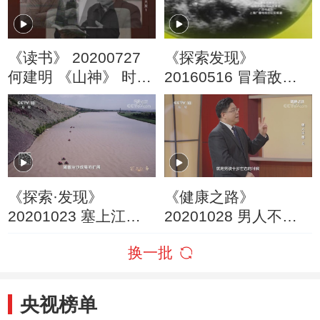
《读书》 20200727
《探索发现》
何建明 《山神》 时代
20160516 冒着敌人
楷模黄大发1
的炮火前进（二）
《探索·发现》
《健康之路》
20201023 塞上江南
20201028 男人不易
第三集 共生
（上）
换一批
央视榜单