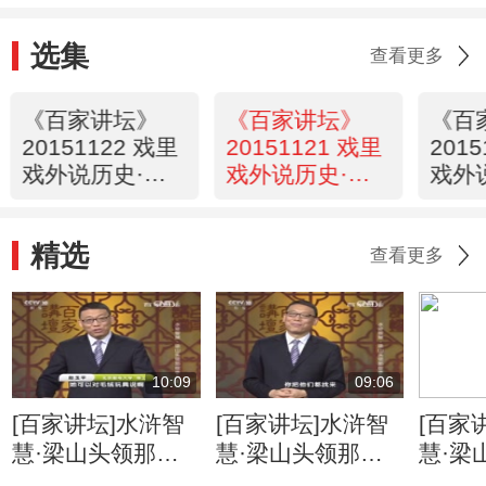
选集
查看更多
《百家讲坛》
《百家讲坛》
《百
20151122 戏里
20151121 戏里
201
戏外说历史·赵
戏外说历史·赵
戏外
氏孤儿（6）
氏孤儿（5）
氏孤
精选
查看更多
10:09
09:06
[百家讲坛]水浒智
[百家讲坛]水浒智
[百家
慧·梁山头领那些
慧·梁山头领那些
慧·梁
事儿（5） 逆境中
事儿（5） 宋江装
事儿（