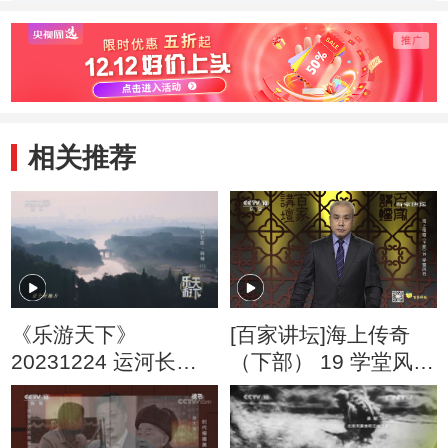
的心理调节
疯
能量
相关推荐
《乐游天下》
[百家讲坛]海上传奇
20231224 运河长歌·
（下部） 19 学堂风云
扬州（2）
杨用霖最后的决断