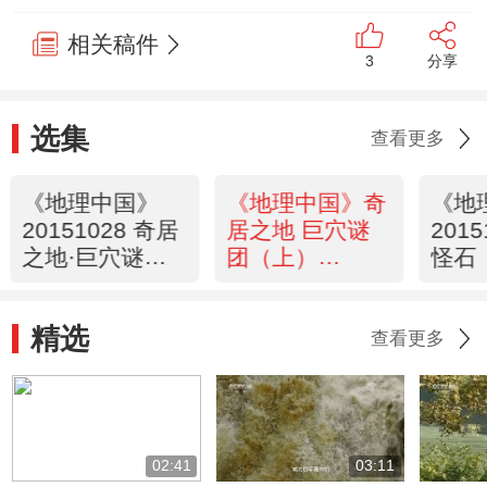
相关稿件
3
分享
选集
查看更多
《地理中国》
《地理中国》奇
《地
20151028 奇居
居之地 巨穴谜
201
之地·巨穴谜团
团（上）
怪石
（下）
20151027
精选
查看更多
02:41
03:11