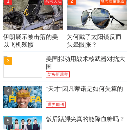
1
2
共同关注
每周质量报告
伊朗展示被击落的美
为何戴了太阳镜反而
以飞机残骸
头晕眼胀？
美国拟动用战术核武器对抗大
3
国
防务新观察
“天才”因凡蒂诺是如何失算的
4
世界周刊
饭后踮脚尖真的能降血糖吗？
5