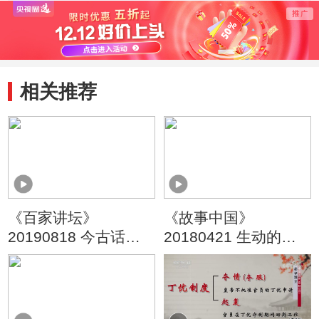
相关推荐
《百家讲坛》
《故事中国》
20190818 今古话苏
20180421 生动的历
州5 吹尽狂沙始到金
史课 北宋儒将种世衡