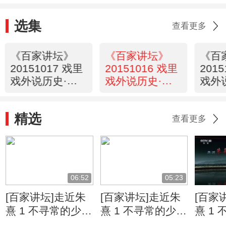
选集
查看更多
《百家讲坛》
《百家讲坛》
《百
20151017 戏里
20151016 戏里
201
戏外说历史·杨
戏外说历史·杨
戏外
家将 8
家将 7
家将 
精选
查看更多
06:52
05:23
[百家讲坛]走近朱
[百家讲坛]走近朱
[百家
熹 1 不寻常的少年
熹 1 不寻常的少年
熹 1
朱熹回尤溪的目的
朱熹的思想来源
坎坷