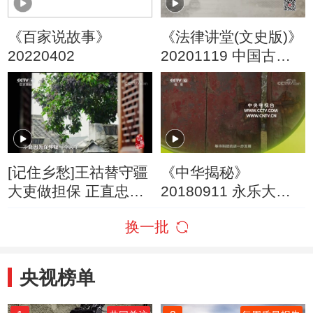
《百家说故事》
《法律讲堂(文史版)》
20220402
20201119 中国古代
官制（四） 忠孝难全
[记住乡愁]王祜替守疆
《中华揭秘》
大吏做担保 正直忠臣
20180911 永乐大典
反遭贬
沉浮记（下）
换一批
央视榜单