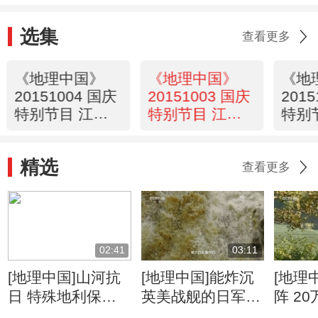
选集
查看更多
《地理中国》
《地理中国》
《地
20151004 国庆
20151003 国庆
201
特别节目 江山
特别节目 江山
特别
多娇 第4集
多娇 第3集
多娇 
精选
查看更多
02:41
03:11
[地理中国]山河抗
[地理中国]能炸沉
[地理
日 特殊地利保护
英美战舰的日军为
阵 2
抗日生命线
何炸不断惠通桥
日战