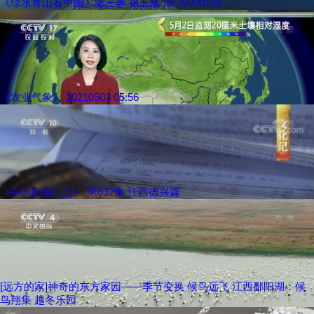
《绿水青山看中国》第三季 第五集 湖 20200105
《农业气象》 20210503 05:56
《中国影像方志》 第632集 江西德兴篇
[远方的家]神奇的东方家园——季节变换 候鸟远飞 江西鄱阳湖：候
鸟翔集 越冬乐园