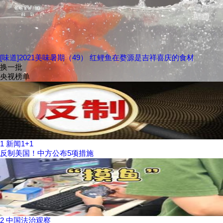
[味道]2021美味暑期（49） 红鲤鱼在婺源是吉祥喜庆的食材
换一批
央视榜单
1
新闻1+1
反制美国！中方公布5项措施
2
中国法治观察