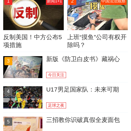
1
2
新闻1+1
中国法治观察
反制美国！中方公布5
上班“摸鱼”公司有权开
项措施
除吗？
新版《防卫白皮书》藏祸心
3
今日关注
U17男足国家队：未来可期
4
足球之夜
三招教你识破真假全麦面包
5