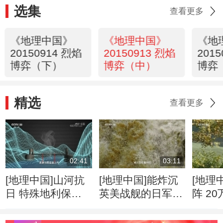
选集
查看更多
《地理中国》
《地理中国》
《地
20150914 烈焰
20150913 烈焰
201
博弈（下）
博弈（中）
博弈
精选
查看更多
02:41
03:11
[地理中国]山河抗
[地理中国]能炸沉
[地理
日 特殊地利保护
英美战舰的日军为
阵 2
抗日生命线
何炸不断惠通桥
日战