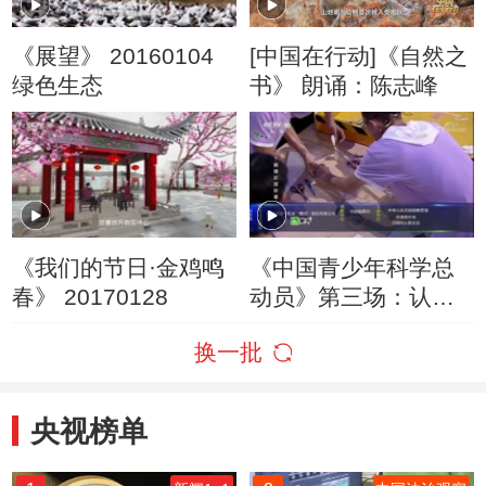
《展望》 20160104
[中国在行动]《自然之
绿色生态
书》 朗诵：陈志峰
《我们的节日·金鸡鸣
《中国青少年科学总
春》 20170128
动员》第三场：认识
地球
换一批
央视榜单