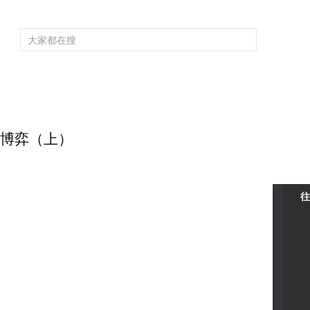
頻道大全
欄目大全
片庫
4K專區
聽
育
電影
國防軍事
電視劇
紀錄
科教
戲曲
社會與法
少
烈焰博弈（上）
往