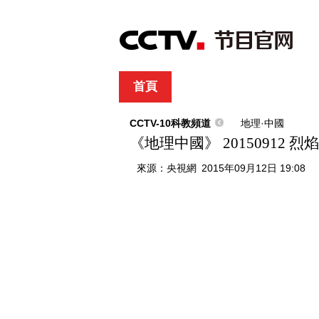
首頁
直播
節目單
綜合
新聞
財經
綜藝
中文國際
體
CCTV-10科教頻道
地理·中國
《地理中國》 20150912 
來源：
央視網
2015年09月12日 19:08