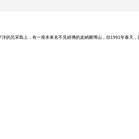
平洋的呂宋島上，有一座本來名不見經傳的皮納圖博山，但1991年春天
埃塔部落常年居住在皮納圖博山上，他們可以説是距離皮納圖博最近的人。
聲，並且有白色的煙霧從山頂升騰。同時，在山上她還看到了許多奇異的
 20161007 江
[大仓库]灰袜子兄弟臭臭和
《展望》 20160
贵探幽
洞洞：神奇的千里传音
态