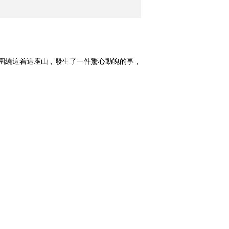
2015-09-09 18:43:12
《地理中国》 20150908
古道迷途
，圍繞這着這座山，發生了一件驚心動魄的事，
2月的一個清早，一個到山上採集野果的阿
2015-09-08 18:48:07
現象。這些奇異現象是怎麼形成的呢？（《地
《地理中国》 20150907
天漠传奇
換一組
2015-09-07 18:36:13
《地理中国》 20150906
宝藏追踪（下）
2015-09-06 19:55:07
《地理中国》 20150905
104 绿色生
[中国在行动]《自然之书》
宝藏追踪（上）
朗诵：陈志峰