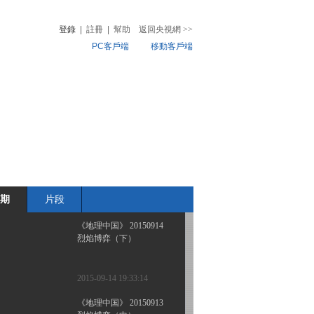
奇河谜洞（下）
登錄
|
註冊
|
幫助
返回央視網
>>
PC客戶端
移動客戶端
2015-09-17 21:46:15
《地理中国》 20150916
音
熱榜
奇河谜洞（上）
微視頻
兒
音樂
體育賽事
農業農村
2015-09-16 19:41:13
《地理中国》 20150915
黄土下的秘密
期
片段
2015-09-15 18:56:07
《地理中国》 20150914
烈焰博弈（下）
2015-09-14 19:33:14
《地理中国》 20150913