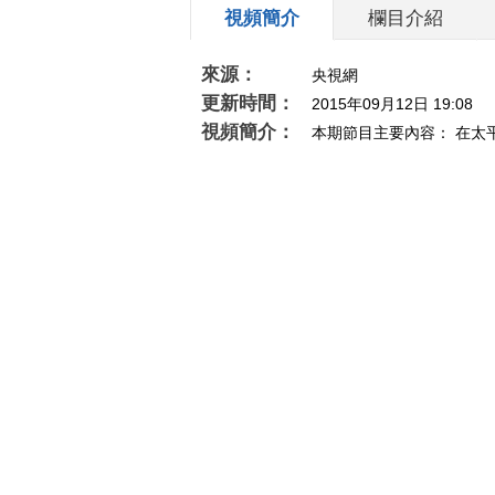
視頻簡介
欄目介紹
來源：
央視網
更新時間：
2015年09月12日 19:08
視頻簡介：
本期節目主要內容： 在太
讓皮納圖博變得舉世聞名。有一個古老的阿
埃塔族小女孩，突然發現，山頂有劇烈爆炸
理中國》 20150912 烈焰博弈（上））
相關推薦
[天下足球]法国足坛巨星齐
《地理中国》
达内评选梦幻十一人
山多娇·云