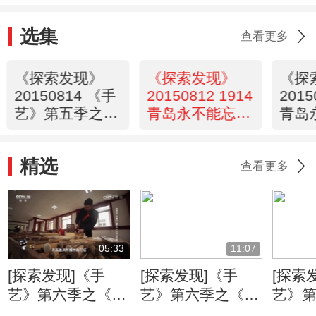
选集
查看更多
《探索发现》
《探索发现》
《探
20150814 《手
20150812 1914
2015
艺》第五季之
青岛永不能忘
青岛
《入木三分》
第四集 浴血重
第三
光
劫
精选
查看更多
05:33
11:07
[探索发现]《手
[探索发现]《手
[探索
艺》第六季之《万
艺》第六季之《姑
艺》
工花轿》：朱金漆
苏铜艺》 失蜡法
苏铜艺