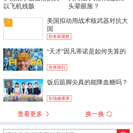
以飞机残骸
头晕眼胀？
美国拟动用战术核武器对抗大
3
国
防务新观察
“天才”因凡蒂诺是如何失算的
4
世界周刊
饭后踮脚尖真的能降血糖吗？
5
职场健康课
查看更多
换一换