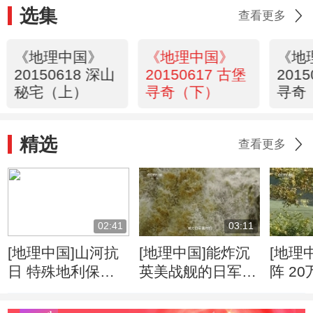
选集
查看更多
《地理中国》
《地理中国》
《地
20150618 深山
20150617 古堡
201
秘宅（上）
寻奇（下）
寻奇
精选
查看更多
02:41
03:11
[地理中国]山河抗
[地理中国]能炸沉
[地理
日 特殊地利保护
英美战舰的日军为
阵 2
抗日生命线
何炸不断惠通桥
日战