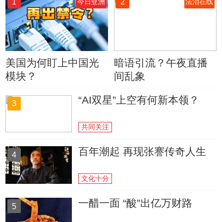
1
2
今日亚洲
法治在线
美国为何盯上中国光
暗语引流？午夜直播
模块？
间乱象
“AI双星”上空有何新本领？
3
共同关注
百年潮起 再现张謇传奇人生
4
文化十分
一醋一面 “酸”出亿万财路
5