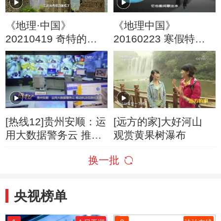
《地理·中国》
《地理中国》
20210419 奇特的风
20160223 寒假特别
俗·康定溜溜调
节目·地球档案 大地的
眼泪（下）
[热线12]贵州安顺：运
[远方的家]大好河山
用大数据警务云 推动
观赏黄果树瀑布
执法信息化发展
换一批
央视榜单