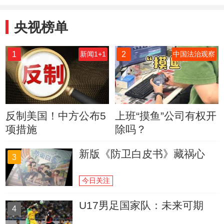
央视榜单
1
2
新闻1+1
中国法治观察
反制美国！中方公布5
上班“摸鱼”公司有权开
项措施
除吗？
新版《防卫白皮书》藏祸心
3
今日关注
U17男足国家队：未来可期
4