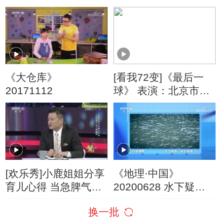
深谷奇花（上）
《大仓库》
[看我72变]《最后一
20171112
球》 表演：北京市朝
阳区第三少儿业余体
校
[欢乐秀]小鹿姐姐分享
《地理·中国》
育儿心得 当急脾气遇
20200628 水下疑影·
上青春期
涞水奇泉 下
换一批