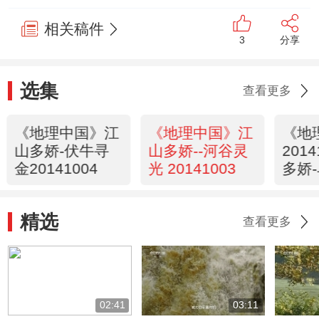
相关稿件
3
分享
选集
查看更多
《地理中国》江
《地理中国》江
《地
山多娇-伏牛寻
山多娇--河谷灵
201
金20141004
光 20141003
多娇
精选
查看更多
02:41
03:11