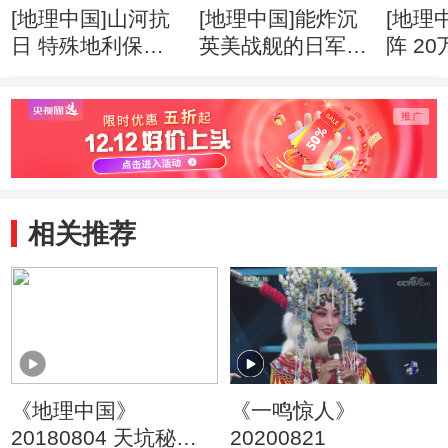
[地理中国]山河抗
[地理中国]能炸沉
[地理
日 特殊地利保护
英美战舰的日军为
阵 2
抗日生命线
何炸不断惠通桥
日战
相关推荐
《地理中国》
《一鸣惊人》
20180804 天坑秘境·
20200821