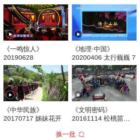
（3）
《一鸣惊人》
《地理·中国》
20190628
20200406 太行巍巍 7
《中华民族》
《文明密码》
20170717 姊妹花开
20161114 松桃苗家
情人节
换一批