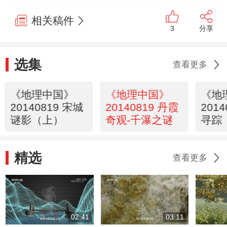
相关稿件
3
分享
选集
查看更多
《地理中国》
《地理中国》
《地
20140819 宋城
20140819 丹霞
201
谜影（上）
奇观-千瀑之谜
寻踪
精选
查看更多
02:41
03:11