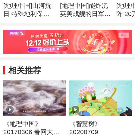
[地理中国]山河抗
[地理中国]能炸沉
[地理
日 特殊地利保护
英美战舰的日军为
阵 2
抗日生命线
何炸不断惠通桥
日战
相关推荐
《地理中国》
《智慧树》
20170306 春回大地
20200709