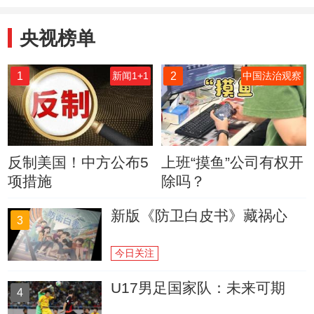
央视榜单
1
2
新闻1+1
中国法治观察
反制美国！中方公布5
上班“摸鱼”公司有权开
项措施
除吗？
新版《防卫白皮书》藏祸心
3
今日关注
U17男足国家队：未来可期
4