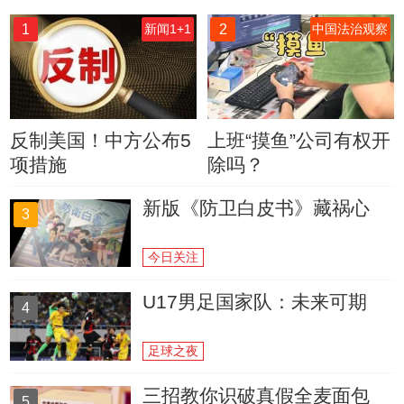
1
2
新闻1+1
中国法治观察
反制美国！中方公布5
上班“摸鱼”公司有权开
项措施
除吗？
新版《防卫白皮书》藏祸心
3
今日关注
U17男足国家队：未来可期
4
足球之夜
三招教你识破真假全麦面包
5