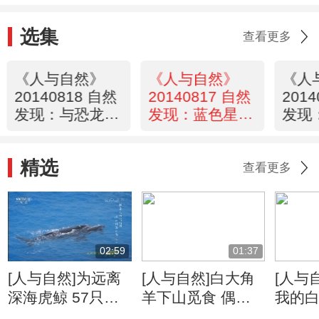
选集
查看更多
《人与自然》
《人与自然》
《人
20140818 自然
20140817 自然
201
发现：与恐龙同
发现：蓝色星
发现
行——新鲜血液
球-冰封之海
球-
（下）
（上
精选
查看更多
02:59
01:37
[人与自然]为远离
[人与自然]白大角
[人与
深海虎鲸 57只鲸
羊下山觅食 偶遇
我的白
鱼长途跋涉从南极
棕熊仓皇而逃
利爪