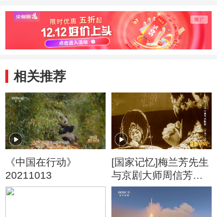
来到澳大利亚
大鱼
相关推荐
《中国在行动》
[国家记忆]梅兰芳先生
20211013
与京剧大师周信芳同
台