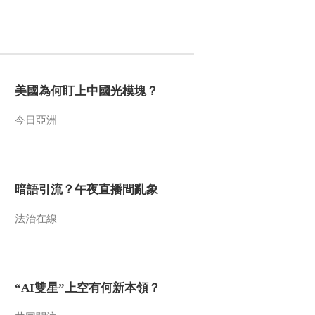
美國為何盯上中國光模塊？
今日亞洲
暗語引流？午夜直播間亂象
法治在線
“AI雙星”上空有何新本領？