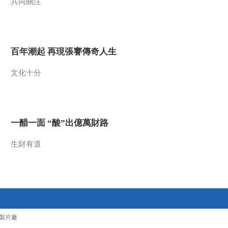
共同關注
百年潮起 再現張謇傳奇人生
文化十分
一醋一面 “酸”出億萬財路
生財有道
製片廠