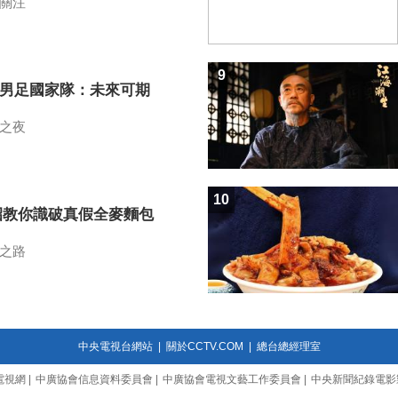
關注
9
7男足國家隊：未來可期
之夜
10
招教你識破真假全麥麵包
之路
中央電視台網站
|
關於CCTV.COM
|
總台總經理室
電視網
|
中廣協會信息資料委員會
|
中廣協會電視文藝工作委員會
|
中央新聞紀錄電影