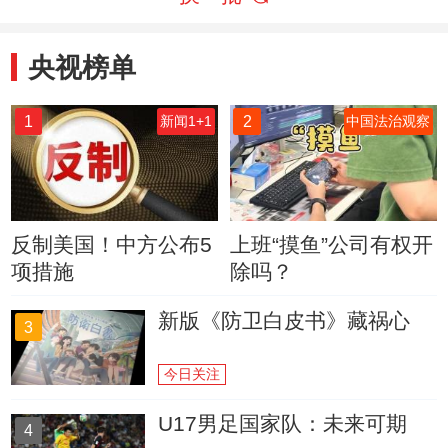
央视榜单
1
2
新闻1+1
中国法治观察
反制美国！中方公布5
上班“摸鱼”公司有权开
项措施
除吗？
新版《防卫白皮书》藏祸心
3
今日关注
U17男足国家队：未来可期
4