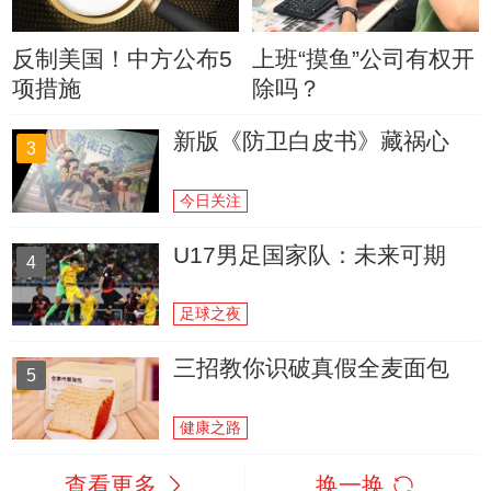
反制美国！中方公布5
上班“摸鱼”公司有权开
项措施
除吗？
新版《防卫白皮书》藏祸心
3
今日关注
U17男足国家队：未来可期
4
足球之夜
三招教你识破真假全麦面包
5
健康之路
查看更多
换一换